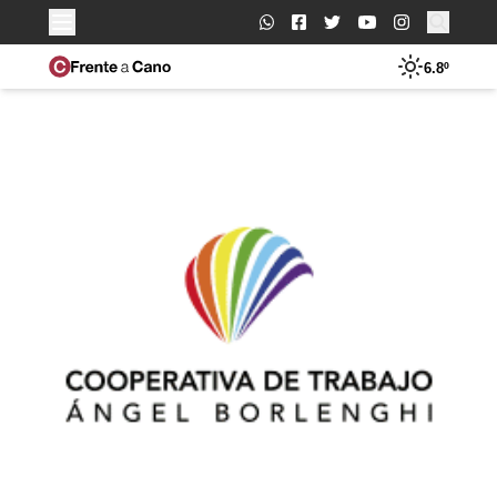
Buscar:
6.8º