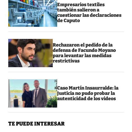
Empresarios textiles
también salieron a
cuestionar las declaraciones
de Caputo
Rechazaron el pedido de la
defensa de Facundo Moyano
para levantar las medidas
restrictivas
Caso Martín Insaurralde: la
Justicia no pudo probar la
autenticidad de los videos
TE PUEDE INTERESAR