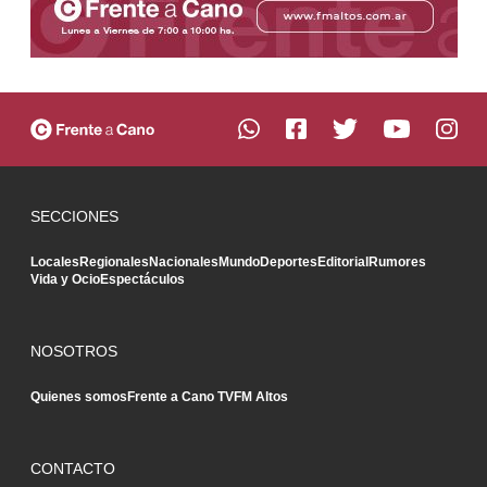
SECCIONES
Locales
Regionales
Nacionales
Mundo
Deportes
Editorial
Rumores
Vida y Ocio
Espectáculos
NOSOTROS
Quienes somos
Frente a Cano TV
FM Altos
CONTACTO