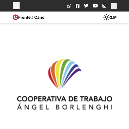
Buscar:
3.5º