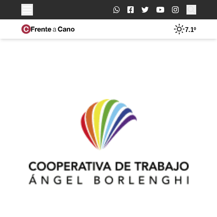
Buscar:
7.1º