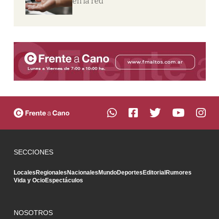
en la red
SECCIONES
Locales
Regionales
Nacionales
Mundo
Deportes
Editorial
Rumores
Vida y Ocio
Espectáculos
NOSOTROS