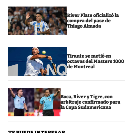
River Plate oficializó la
compra del pase de
Thiago Almada
Tirante se metió en
octavos del Masters 1000
de Montreal
Boca, River y Tigre, con
arbitraje confirmado para
la Copa Sudamericana
TE PUEDE INTERESAR