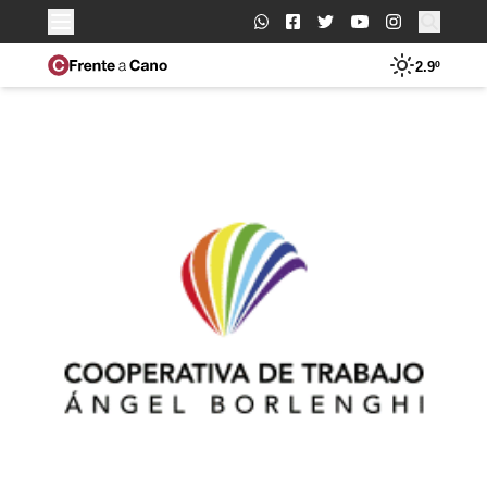
Buscar:
2.9º