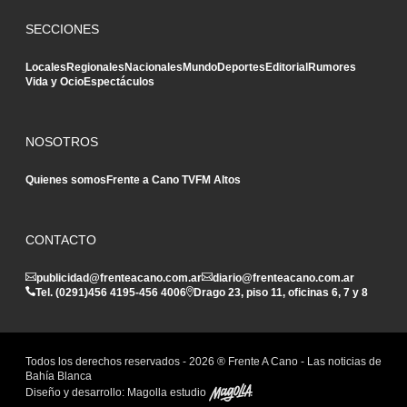
SECCIONES
Locales
Regionales
Nacionales
Mundo
Deportes
Editorial
Rumores
Vida y Ocio
Espectáculos
NOSOTROS
Quienes somos
Frente a Cano TV
FM Altos
CONTACTO
publicidad@frenteacano.com.ar
diario@frenteacano.com.ar
Tel. (0291)
456 4195
-
456 4006
Drago 23, piso 11, oficinas 6, 7 y 8
Todos los derechos reservados -
2026
® Frente A Cano - Las noticias de
Bahía Blanca
Diseño y desarrollo:
Magolla estudio