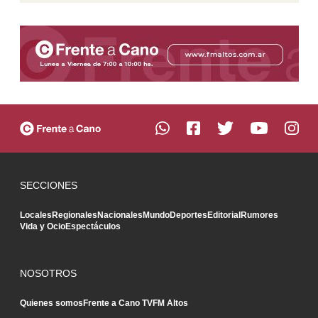
SECCIONES
Locales
Regionales
Nacionales
Mundo
Deportes
Editorial
Rumores
Vida y Ocio
Espectáculos
NOSOTROS
Quienes somos
Frente a Cano TV
FM Altos