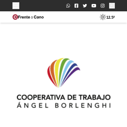
Buscar:
12.5º