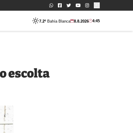
Buscar:
4:45
7.2º
Bahía Blanca
8.8.2026
do escolta