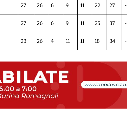
27
26
6
9
11
22
27
-
27
26
6
9
11
25
37
-
23
26
4
11
11
18
34
-