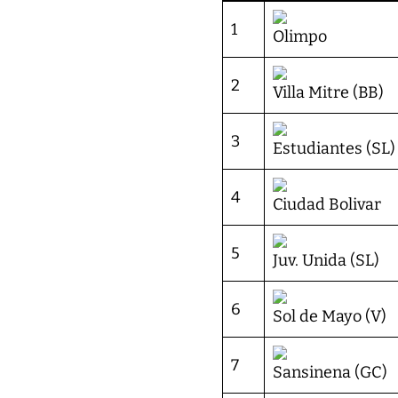
1
Olimpo
2
Villa Mitre (BB)
3
Estudiantes (SL)
4
Ciudad Bolivar
5
Juv. Unida (SL)
6
Sol de Mayo (V)
7
Sansinena (GC)