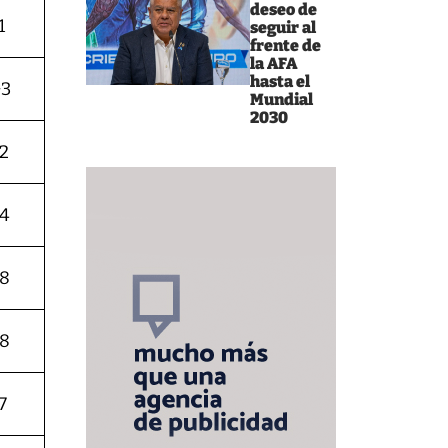
deseo de
1
seguir al
frente de
la AFA
hasta el
+3
Mundial
2030
-2
-4
-8
-8
7