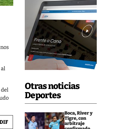
enos
 al
Otras noticias
 del
Deportes
pudo
Boca, River y
Tigre, con
DIF
arbitraje
confirmado