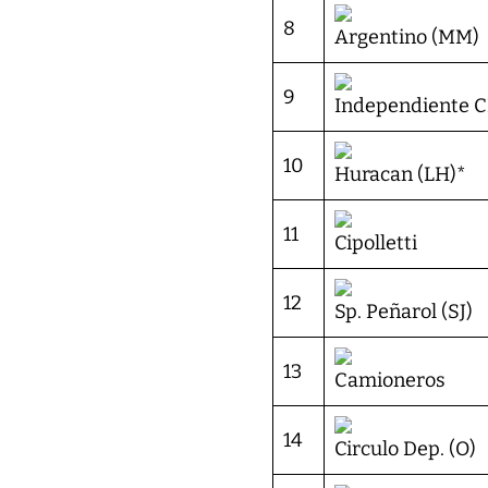
8
Argentino (MM)
9
Independiente 
10
Huracan (LH)*
11
Cipolletti
12
Sp. Peñarol (SJ)
13
Camioneros
14
Circulo Dep. (O)