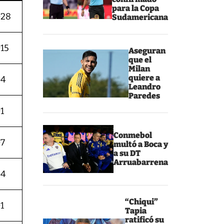
para la Copa
+28
Sudamericana
+15
Aseguran
que el
Milan
quiere a
+4
Leandro
Paredes
1
Conmebol
+7
multó a Boca y
a su DT
Arruabarrena
+4
“Chiqui”
1
Tapia
ratificó su