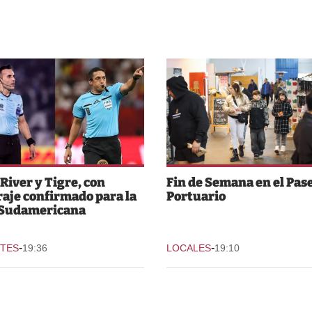
 River y Tigre, con
Fin de Semana en el Pas
raje confirmado para la
Portuario
 Sudamericana
-
-
TES
19:36
LOCALES
19:10