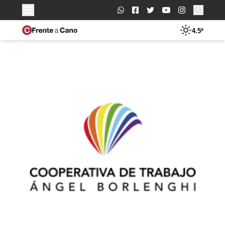
Buscar:
4.5º