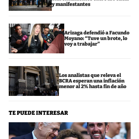
y manifestantes
Arizaga defendió a Facundo
Moyano: “Tuve un brote, lo
voy a trabajar”
Los analistas que releva el
BCRA esperan una inflación
menor al 2% hasta fin de año
TE PUEDE INTERESAR