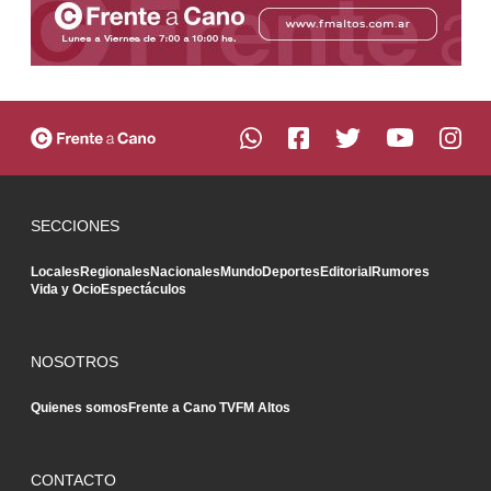
SECCIONES
Locales
Regionales
Nacionales
Mundo
Deportes
Editorial
Rumores
Vida y Ocio
Espectáculos
NOSOTROS
Quienes somos
Frente a Cano TV
FM Altos
CONTACTO