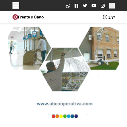
Buscar:
3.9º