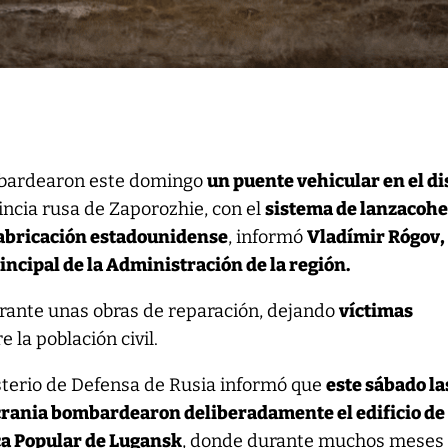
mbardearon este domingo
un puente vehicular en el di
vincia rusa de Zaporozhie, con el
sistema de lanzacohe
abricación estadounidense
, informó
Vladímir Rógov,
incipal de la Administración de la región.
urante unas obras de reparación, dejando
víctimas
e la población civil.
sterio de Defensa de Rusia informó que
este sábado la
rania bombardearon deliberadamente el edificio de
ica Popular de Lugansk
, donde durante muchos meses