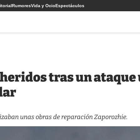
torial
Rumores
Vida y Ocio
Espectáculos
 heridos tras un ataque
lar
lizaban unas obras de reparación Zaporozhie.