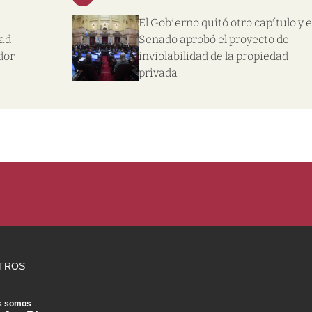
El Gobierno quitó otro capítulo y e
dad
Senado aprobó el proyecto de
dor
inviolabilidad de la propiedad
privada
TROS
s somos