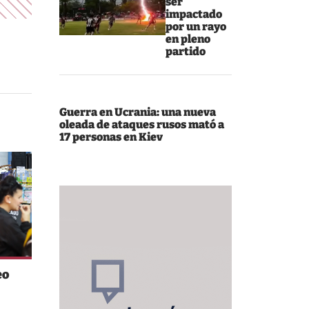
ser
impactado
por un rayo
en pleno
partido
Guerra en Ucrania: una nueva
oleada de ataques rusos mató a
17 personas en Kiev
eo