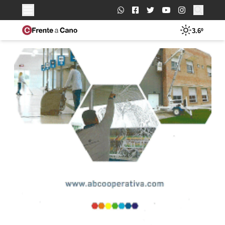
Buscar:
3.6º