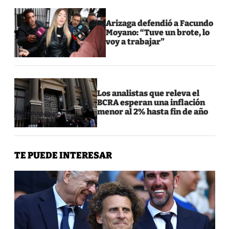
Arizaga defendió a Facundo
Moyano: “Tuve un brote, lo
voy a trabajar”
Los analistas que releva el
BCRA esperan una inflación
menor al 2% hasta fin de año
TE PUEDE INTERESAR