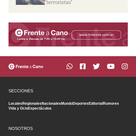
“terroristas”
SECCIONES
Locales
Regionales
Nacionales
Mundo
Deportes
Editorial
Rumores
Vida y Ocio
Espectáculos
NOSOTROS