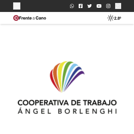
Buscar:
2.8º