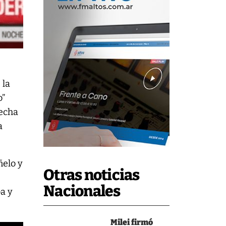
 la
o”
recha
a
ñelo y
Otras noticias
Nacionales
oa y
Milei firmó