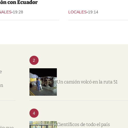
ión con Ecuador
-
-
NALES
19:28
LOCALES
19:14
2
e
Un camión volcó en la ruta 51
on
4
Científicos de todo el país
ijo que