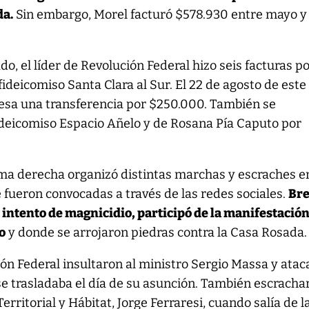
da.
Sin embargo, Morel facturó $578.930 entre mayo y
o, el líder de Revolución Federal hizo seis facturas p
ideicomiso Santa Clara al Sur. El 22 de agosto de este
esa una transferencia por $250.000. También se
ideicomiso Espacio Añelo y de Rosana Pía Caputo por
ma derecha organizó distintas marchas y escraches e
 fueron convocadas a través de las redes sociales.
Br
l intento de magnicidio, participó de la manifestació
to
y donde se arrojaron piedras contra la Casa Rosada.
ón Federal insultaron al ministro Sergio Massa y ata
se trasladaba el día de su asunción. También escracha
erritorial y Hábitat, Jorge Ferraresi, cuando salía de l