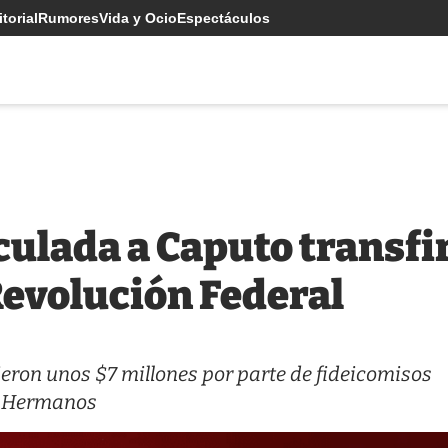
torial
Rumores
Vida y Ocio
Espectáculos
ulada a Caputo transfir
 Revolución Federal
ieron unos $7 millones por parte de fideicomisos
o Hermanos