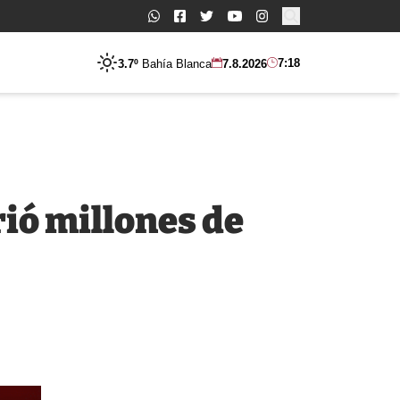
Buscar:
7:18
3.7º
Bahía Blanca
7.8.2026
ió millones de