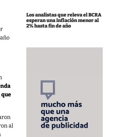
Los analistas que releva el BCRA
esperan una inflación menor al
2% hasta fin de año
or
 año
n
enda
n que
caron
ron al
a