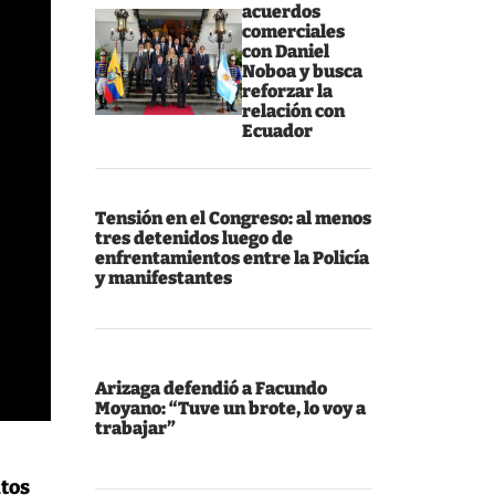
acuerdos
comerciales
con Daniel
Noboa y busca
reforzar la
relación con
Ecuador
Tensión en el Congreso: al menos
tres detenidos luego de
enfrentamientos entre la Policía
y manifestantes
Arizaga defendió a Facundo
Moyano: “Tuve un brote, lo voy a
trabajar”
ntos