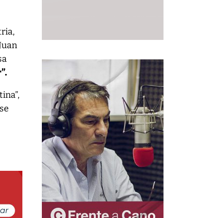
ria,
 Juan
sa
”.
ina”,
 se