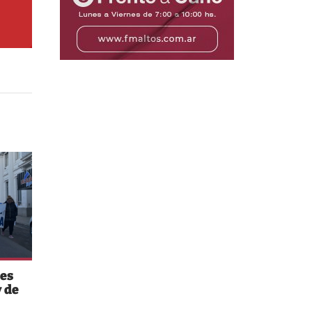
es
 de