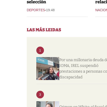
selección
relac
-
DEPORTES
19:48
NACIO
LAS MÁS LEIDAS
1
Por una millonaria deuda d
IOMA, IREL suspendió
prestaciones a personas c
discapacidad
3
Crimen en White: el fiscal d