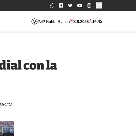
Buscar:
14:45
7.5º
Bahía Blanca
8.8.2026
ial con la
spera