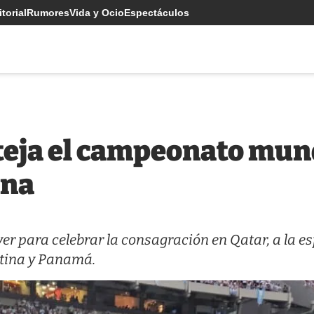
torial
Rumores
Vida y Ocio
Espectáculos
teja el campeonato mund
ina
er para celebrar la consagración en Qatar, a la e
ntina y Panamá.