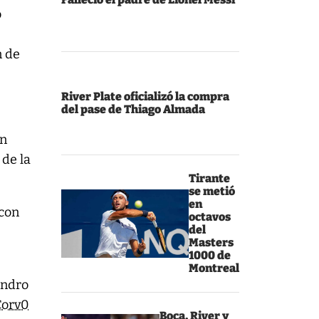
o
n de
River Plate oficializó la compra
del pase de Thiago Almada
on
 de la
Tirante
se metió
en
con
octavos
del
Masters
1000 de
Montreal
andro
Corv0
Boca, River y