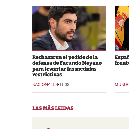
Rechazaron el pedido de la
Españ
defensa de Facundo Moyano
fronte
para levantar las medidas
restrictivas
-
NACIONALES
11:39
MUND
LAS MÁS LEIDAS