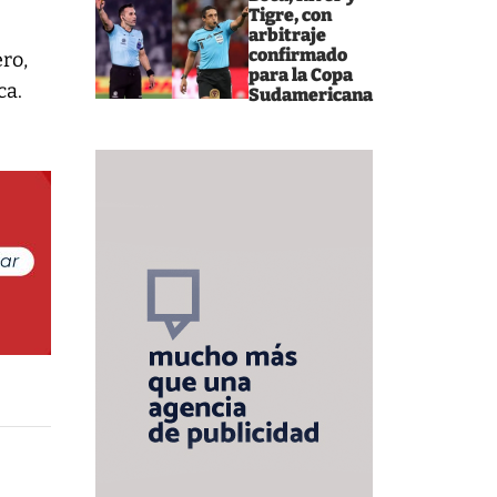
Tigre, con
arbitraje
confirmado
ro,
para la Copa
ca.
Sudamericana