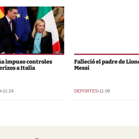
a impuso controles
Falleció el padre de Lion
rizos a Italia
Messi
-
-
O
11:24
DEPORTES
11:08