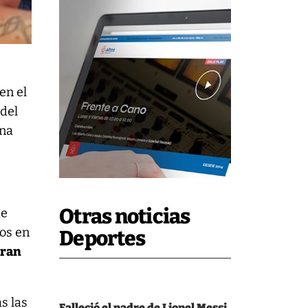
en el
 del
una
Otras noticias
de
tos en
Deportes
eran
s las
Falleció el padre de Lionel Messi