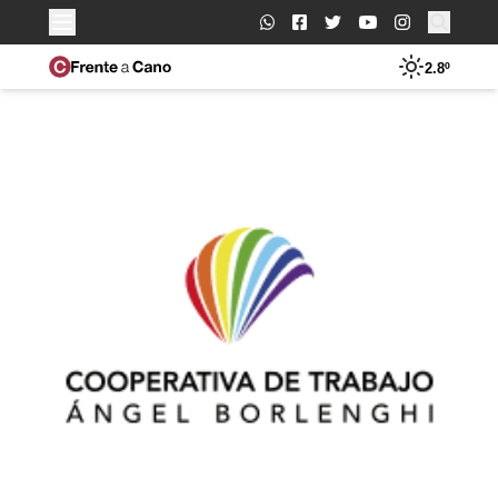
Buscar:
2.8º