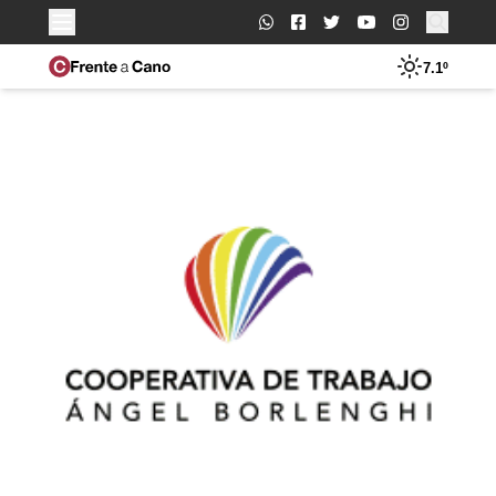
Buscar:
7.1º