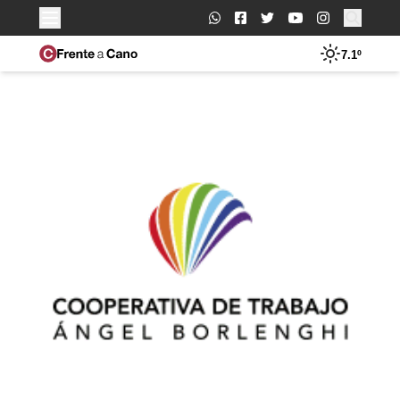
Buscar:
7.1º