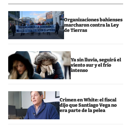
Organizaciones bahienses
marcharon contra la Ley
de Tierras
Ya sin lluvia, seguirá el
viento sur y el frío
intenso
Crimen en White: el fiscal
dijo que Santiago Vega no
era parte de la pelea