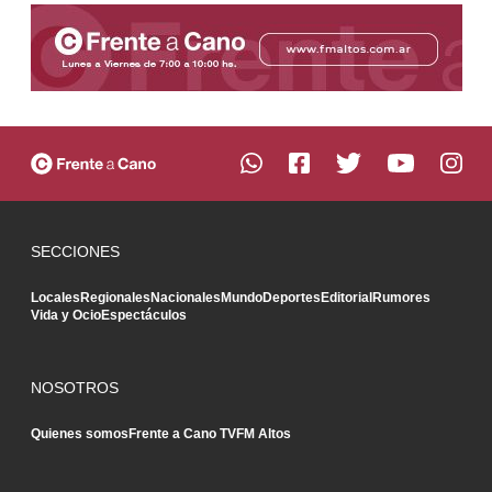
SECCIONES
Locales
Regionales
Nacionales
Mundo
Deportes
Editorial
Rumores
Vida y Ocio
Espectáculos
NOSOTROS
Quienes somos
Frente a Cano TV
FM Altos