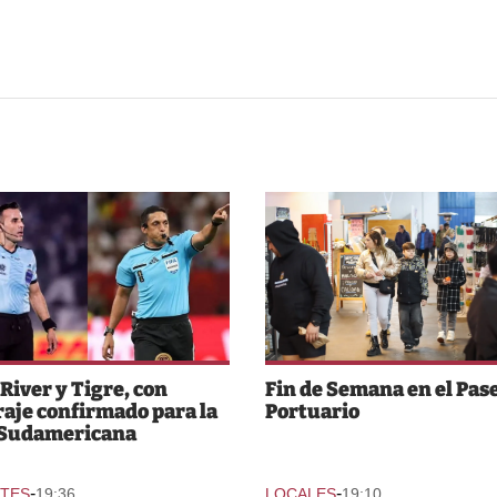
 River y Tigre, con
Fin de Semana en el Pas
raje confirmado para la
Portuario
 Sudamericana
-
-
TES
19:36
LOCALES
19:10