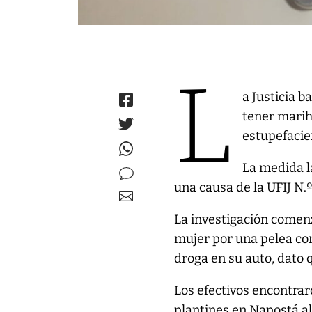
L
a Justicia 
tener marih
estupefacie
La medida la
una causa de la UFIJ N.º
La investigación comenzó
mujer por una pelea con
droga en su auto, dato 
Los efectivos encontrar
plantines en Napostá al