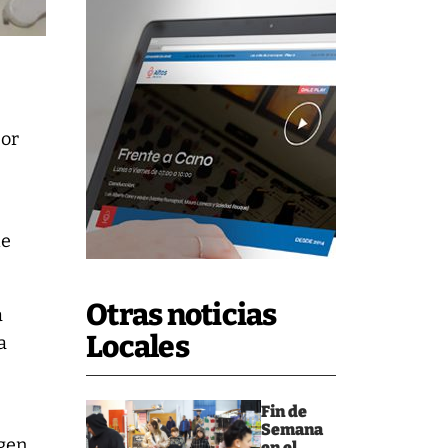
por
de
Otras noticias
a
Locales
a
Fin de
Semana
agen
en el