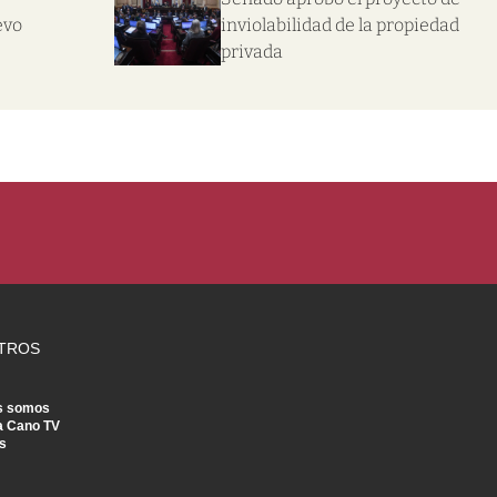
evo
inviolabilidad de la propiedad
privada
TROS
s somos
a Cano TV
s