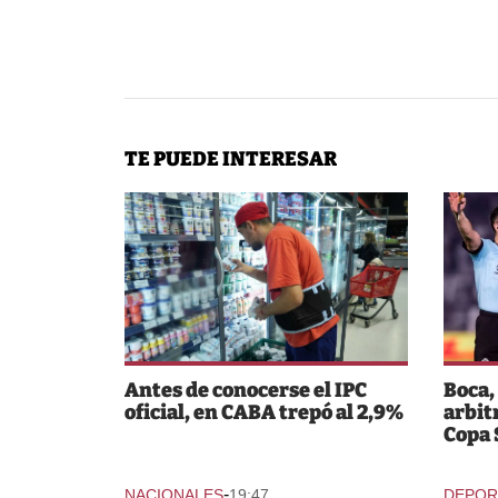
TE PUEDE INTERESAR
Antes de conocerse el IPC
Boca,
oficial, en CABA trepó al 2,9%
arbit
Copa
-
NACIONALES
19:47
DEPOR