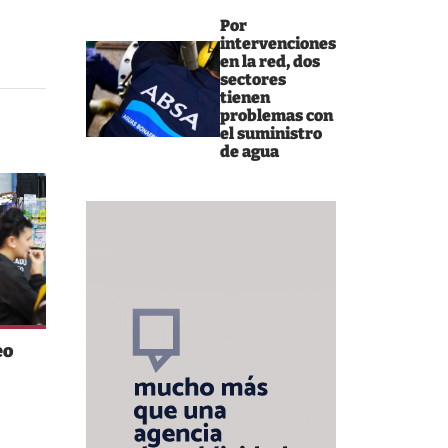
Por
intervenciones
en la red, dos
sectores
tienen
problemas con
el suministro
de agua
eo