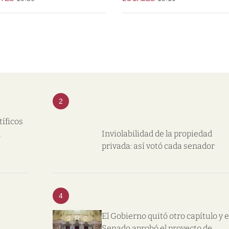
2
tíficos
l
Inviolabilidad de la propiedad
privada: así votó cada senador
4
El Gobierno quitó otro capítulo y e
Senado aprobó el proyecto de