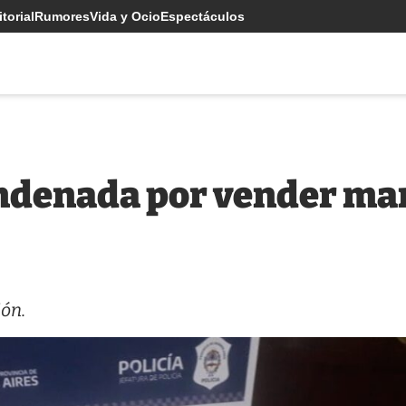
torial
Rumores
Vida y Ocio
Espectáculos
ndenada por vender mar
ión.