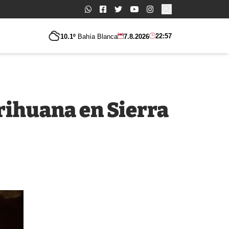
Buscar:
22:57
10.1º
Bahía Blanca
7.8.2026
ihuana en Sierra