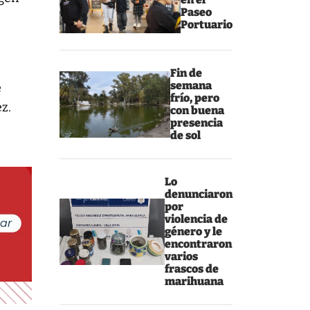
Paseo
Portuario
Fin de
semana
e
frío, pero
z.
con buena
presencia
de sol
Lo
denunciaron
por
violencia de
género y le
encontraron
varios
frascos de
marihuana