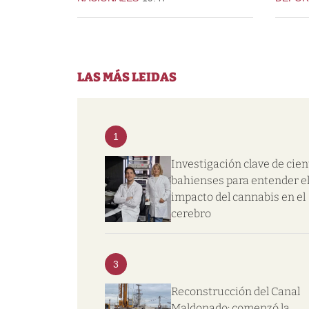
LAS MÁS LEIDAS
1
Investigación clave de cien
bahienses para entender e
impacto del cannabis en el
cerebro
3
Reconstrucción del Canal
Maldonado: comenzó la