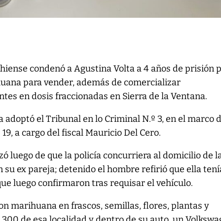
bahiense condenó a Agustina Volta a 4 años de prisión 
uana para vender, además de comercializar
ntes en dosis fraccionadas en Sierra de la Ventana.
 adoptó el Tribunal en lo Criminal N.º 3, en el marco 
 19, a cargo del fiscal Mauricio Del Cero.
 luego de que la policía concurriera al domicilio de l
 su ex pareja; detenido el hombre refirió que ella tení
que luego confirmaron tras requisar el vehículo.
on marihuana en frascos, semillas, flores, plantas y
 300 de esa localidad y dentro de su auto, un Volksw