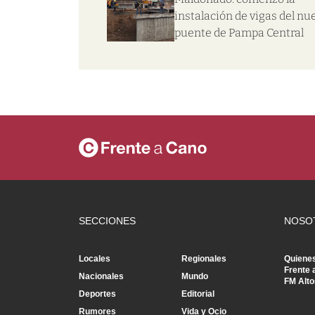
instalación de vigas del nu
puente de Pampa Central
SECCIONES
NOSO
Locales
Regionales
Quiene
Frente 
Nacionales
Mundo
FM Alto
Deportes
Editorial
Rumores
Vida y Ocio