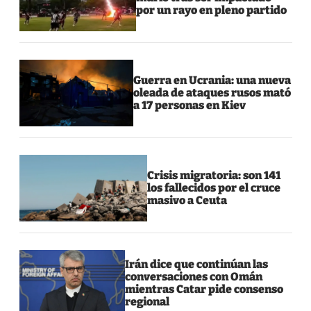
por un rayo en pleno partido
Guerra en Ucrania: una nueva
oleada de ataques rusos mató
a 17 personas en Kiev
Crisis migratoria: son 141
los fallecidos por el cruce
masivo a Ceuta
Irán dice que continúan las
conversaciones con Omán
mientras Catar pide consenso
regional