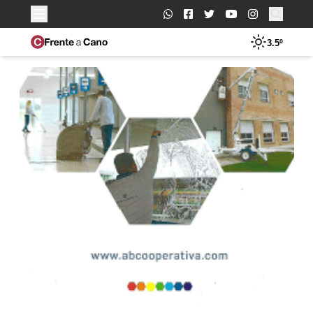
Buscar:
3.5º