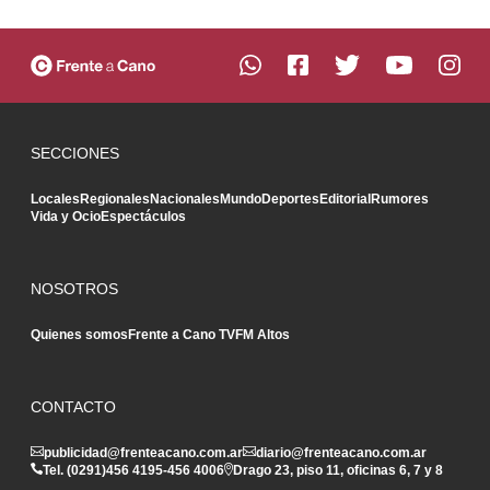
SECCIONES
Locales
Regionales
Nacionales
Mundo
Deportes
Editorial
Rumores
Vida y Ocio
Espectáculos
NOSOTROS
Quienes somos
Frente a Cano TV
FM Altos
CONTACTO
publicidad@frenteacano.com.ar
diario@frenteacano.com.ar
Tel. (0291)
456 4195
-
456 4006
Drago 23, piso 11, oficinas 6, 7 y 8