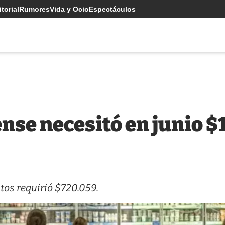
torial
Rumores
Vida y Ocio
Espectáculos
nse necesitó en junio $
tos requirió $720.059.