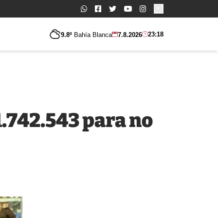
Buscar:
23:18
9.8º
Bahía Blanca
7.8.2026
1.742.543 para no