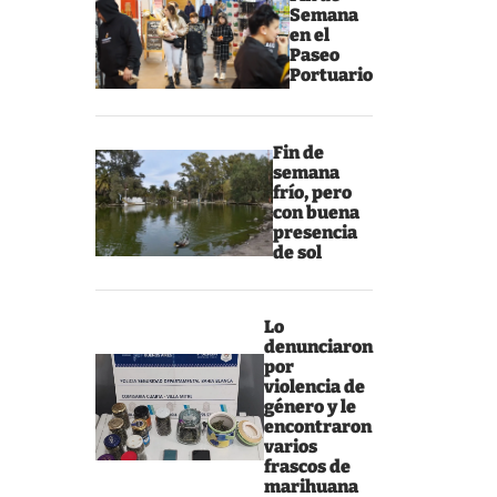
Semana
en el
Paseo
Portuario
Fin de
semana
frío, pero
con buena
presencia
de sol
Lo
denunciaron
por
violencia de
género y le
encontraron
varios
frascos de
marihuana