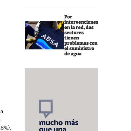
Por
intervenciones
en la red, dos
sectores
tienen
problemas con
el suministro
de agua
n
ta
a
,8%),