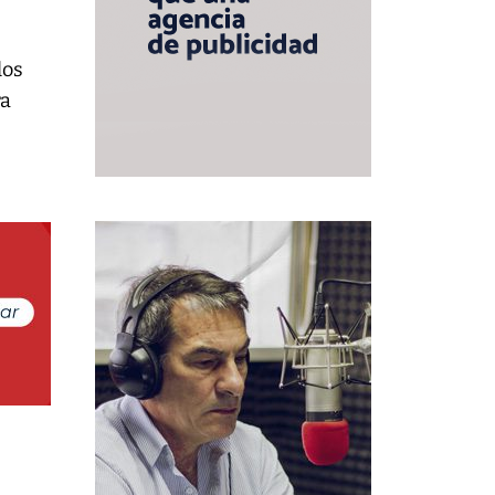
los
ra