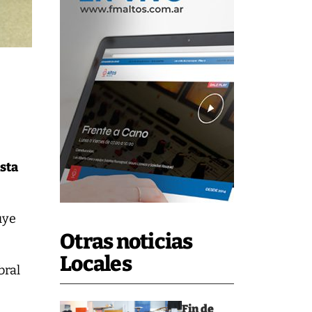
asta
luye
Otras noticias
Locales
bral
Fin de