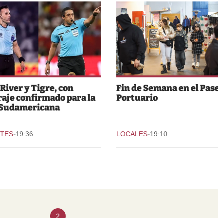
 River y Tigre, con
Fin de Semana en el Pas
raje confirmado para la
Portuario
 Sudamericana
-
-
TES
19:36
LOCALES
19:10
2