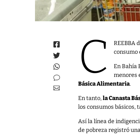
C
REEBBA di
consumo c
En Bahía 
menores e
Básica Alimentaria
.
En tanto,
la Canasta Bás
los consumos básicos, 
Así la línea de indigen
de pobreza registró una