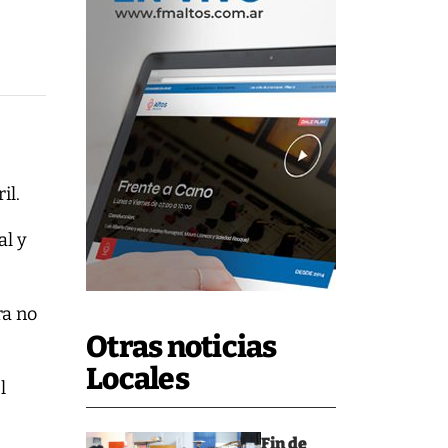
il.
al y
ra no
Otras noticias
Locales
l
Fin de