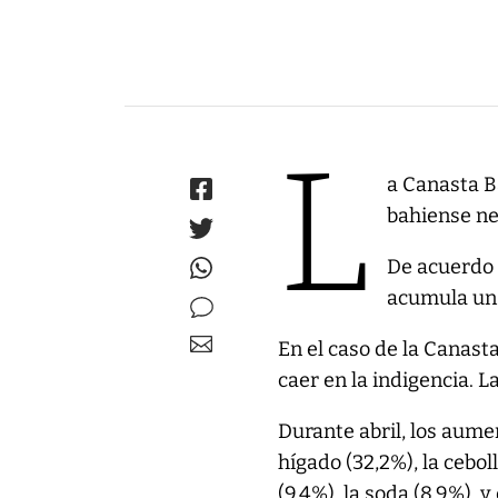
L
a Canasta B
bahiense ne
De acuerdo 
acumula un 
En el caso de la Canast
caer en la indigencia. L
Durante abril, los aume
hígado (32,2%), la ceboll
(9,4%), la soda (8,9%), 