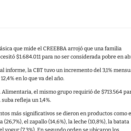
ásica que mide el CREEBBA arrojó que una familia
cesitó $1.684.011 para no ser considerada pobre en abr
al informe, la CBT tuvo un incremento del 3,1% mensu
12,4% en lo que va del año.
a Alimentaria, el mismo grupo requirió de $713.564 pa
a suba refleja un 1,4%.
ntos más significativos se dieron en productos como e
a (26,7%), el zapallo (14,6%), la leche (10,8%), la batata
y el yogur (7,3%). En segundo orden se ubicaron los