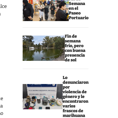
Semana
ulce
en el
Paseo
a
Portuario
Fin de
semana
frío, pero
con buena
presencia
de sol
Lo
denunciaron
por
violencia de
género y le
te
encontraron
na
varios
frascos de
no
marihuana