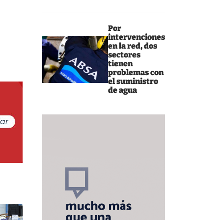
Por
intervenciones
en la red, dos
sectores
tienen
problemas con
el suministro
de agua