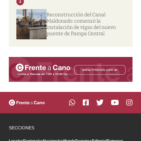
4
Reconstrucción del Canal
Maldonado: comenzó la
instalación de vigas del nuevo
puente de Pampa Central
SECCIONES
Locales
Regionales
Nacionales
Mundo
Deportes
Editorial
Rumores