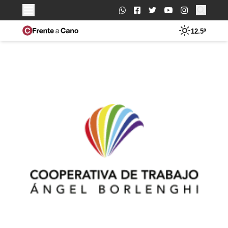
Buscar:
12.5º