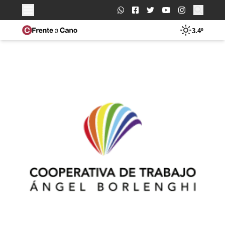
Buscar:
3.4º