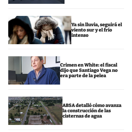
Ya sin lluvia, seguirá el
viento sur y el frío
intenso
Crimen en White: el fiscal
dijo que Santiago Vega no
era parte de la pelea
ABSA detalló cómo avanza
la construcción de las
cisternas de agua