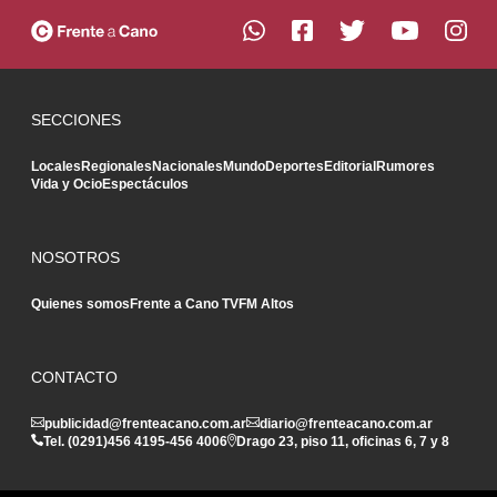
SECCIONES
Locales
Regionales
Nacionales
Mundo
Deportes
Editorial
Rumores
Vida y Ocio
Espectáculos
NOSOTROS
Quienes somos
Frente a Cano TV
FM Altos
CONTACTO
publicidad@frenteacano.com.ar
diario@frenteacano.com.ar
Tel. (0291)
456 4195
-
456 4006
Drago 23, piso 11, oficinas 6, 7 y 8