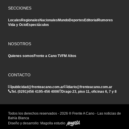
SECCIONES
Locales
Regionales
Nacionales
Mundo
Deportes
Editorial
Rumores
Vida y Ocio
Espectáculos
NOSOTROS
Quienes somos
Frente a Cano TV
FM Altos
CONTACTO
publicidad@frenteacano.com.ar
diario@frenteacano.com.ar
Tel. (0291)
456 4195
-
456 4006
Drago 23, piso 11, oficinas 6, 7 y 8
Todos los derechos reservados -
2026
® Frente A Cano - Las noticias de
Bahía Blanca
Diseño y desarrollo:
Magolla estudio