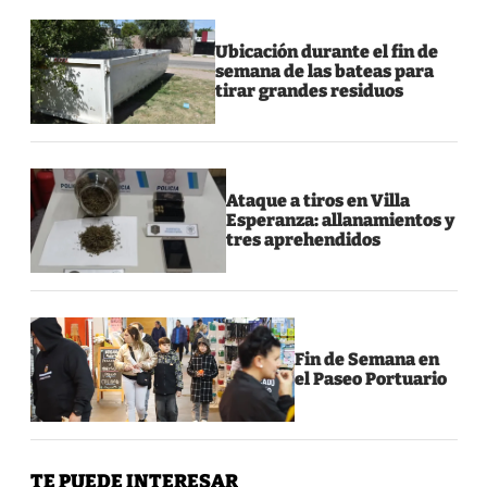
Ubicación durante el fin de
semana de las bateas para
tirar grandes residuos
Ataque a tiros en Villa
Esperanza: allanamientos y
tres aprehendidos
Fin de Semana en
el Paseo Portuario
TE PUEDE INTERESAR