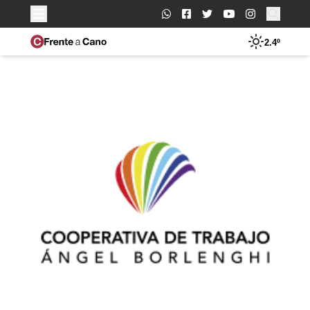
Buscar:
2.4º