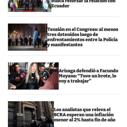
busca reforzar la relación con
Ecuador
Tensión en el Congreso: al menos
tres detenidos luego de
enfrentamientos entre la Policía
y manifestantes
Arizaga defendió a Facundo
Moyano: “Tuve un brote, lo
voy a trabajar”
Los analistas que releva el
BCRA esperan una inflación
menor al 2% hasta fin de año