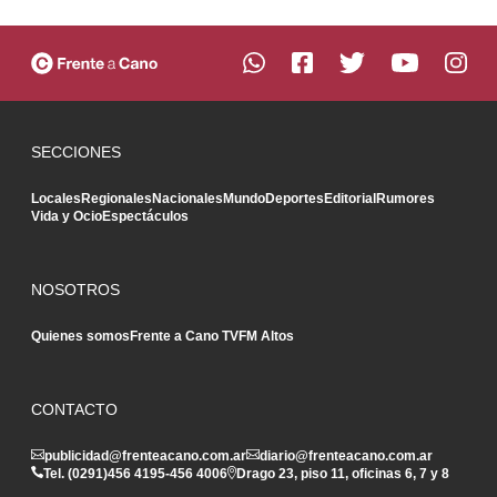
SECCIONES
Locales
Regionales
Nacionales
Mundo
Deportes
Editorial
Rumores
Vida y Ocio
Espectáculos
NOSOTROS
Quienes somos
Frente a Cano TV
FM Altos
CONTACTO
publicidad@frenteacano.com.ar
diario@frenteacano.com.ar
Tel. (0291)
456 4195
-
456 4006
Drago 23, piso 11, oficinas 6, 7 y 8