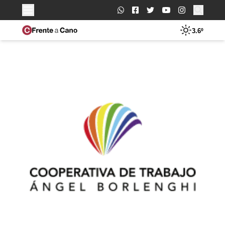
Buscar:
3.6º