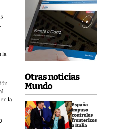
as
,
 la
Otras noticias
tión
Mundo
l,
 en la
España
impuso
controles
fronterizos
0
a Italia