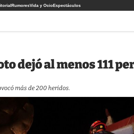
torial
Rumores
Vida y Ocio
Espectáculos
oto dejó al menos 111 p
ovocó más de 200 heridos.