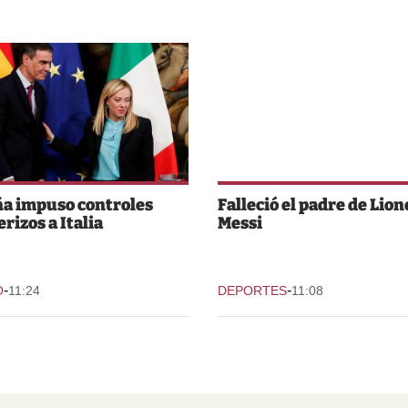
a impuso controles
Falleció el padre de Lion
rizos a Italia
Messi
-
-
O
11:24
DEPORTES
11:08