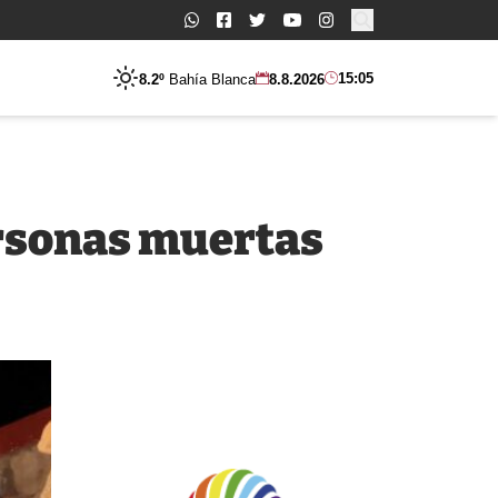
Buscar:
15:05
8.2º
Bahía Blanca
8.8.2026
ersonas muertas