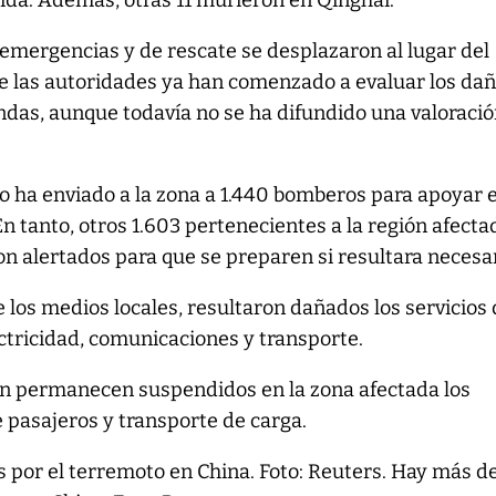
ida. Además, otras 11 murieron en Qinghai.
mergencias y de rescate se desplazaron al lugar del
e las autoridades ya han comenzado a evaluar los da
endas, aunque todavía no se ha difundido una valoraci
no ha enviado a la zona a 1.440 bomberos para apoyar e
n tanto, otros 1.603 pertenecientes a la región afecta
on alertados para que se preparen si resultara necesar
 los medios locales, resultaron dañados los servicios
ctricidad, comunicaciones y transporte.
n permanecen suspendidos en la zona afectada los
e pasajeros y transporte de carga.
 por el terremoto en China. Foto: Reuters. Hay más de