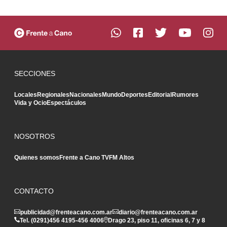
SECCIONES
Locales
Regionales
Nacionales
Mundo
Deportes
Editorial
Rumores
Vida y Ocio
Espectáculos
NOSOTROS
Quienes somos
Frente a Cano TV
FM Altos
CONTACTO
publicidad@frenteacano.com.ar
diario@frenteacano.com.ar
Tel. (0291)
456 4195
-
456 4006
Drago 23, piso 11, oficinas 6, 7 y 8