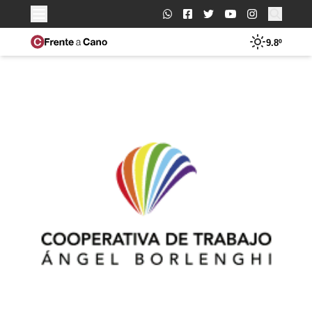
Buscar:
9.8º