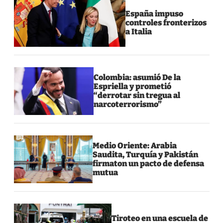
España impuso
controles fronterizos
a Italia
Colombia: asumió De la
Espriella y prometió
“derrotar sin tregua al
narcoterrorismo”
Medio Oriente: Arabia
Saudita, Turquía y Pakistán
firmaton un pacto de defensa
mutua
Tiroteo en una escuela de