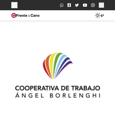
Buscar:
6º