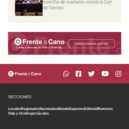
marcha de mañana contra la Ley
de Tierras
SECCIONES
Locales
Regionales
Nacionales
Mundo
Deportes
Editorial
Rumores
Vida y Ocio
Espectáculos