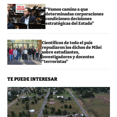
“Vamos camino a que
determinadas corporaciones
condicionen decisiones
estratégicas del Estado”
Científicos de todo el país
repudiaron los dichos de Milei
sobre estudiantes,
investigadores y docentes
“terroristas”
TE PUEDE INTERESAR