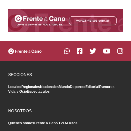
SECCIONES
Locales
Regionales
Nacionales
Mundo
Deportes
Editorial
Rumores
Vida y Ocio
Espectáculos
NOSOTROS
Quienes somos
Frente a Cano TV
FM Altos