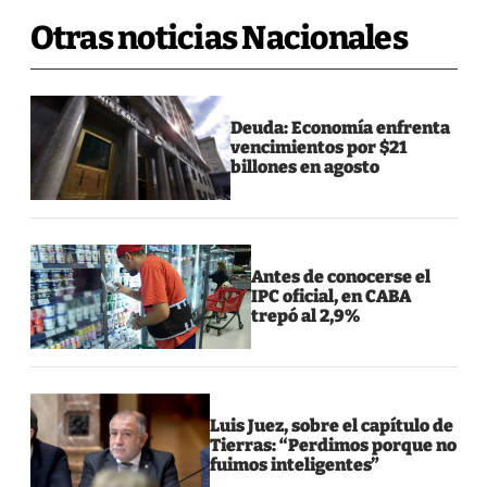
Otras noticias Nacionales
Deuda: Economía enfrenta
vencimientos por $21
billones en agosto
Antes de conocerse el
IPC oficial, en CABA
trepó al 2,9%
Luis Juez, sobre el capítulo de
Tierras: “Perdimos porque no
fuimos inteligentes”