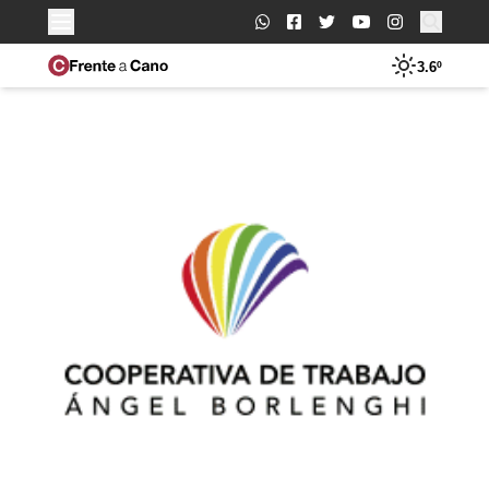
Buscar:
3.6º