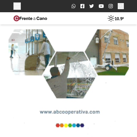
Buscar:
10.9º