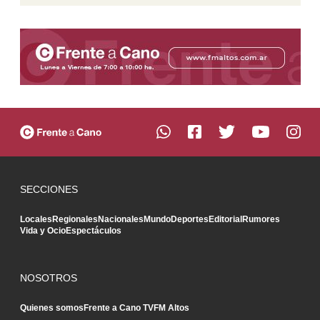
SECCIONES
Locales
Regionales
Nacionales
Mundo
Deportes
Editorial
Rumores
Vida y Ocio
Espectáculos
NOSOTROS
Quienes somos
Frente a Cano TV
FM Altos