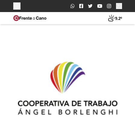
Buscar:
9.2º