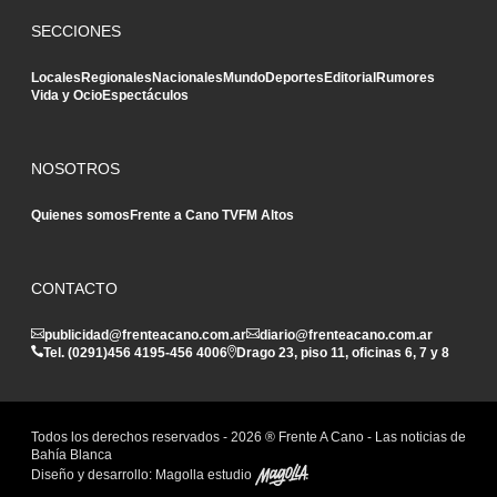
SECCIONES
Locales
Regionales
Nacionales
Mundo
Deportes
Editorial
Rumores
Vida y Ocio
Espectáculos
NOSOTROS
Quienes somos
Frente a Cano TV
FM Altos
CONTACTO
publicidad@frenteacano.com.ar
diario@frenteacano.com.ar
Tel. (0291)
456 4195
-
456 4006
Drago 23, piso 11, oficinas 6, 7 y 8
Todos los derechos reservados -
2026
® Frente A Cano - Las noticias de
Bahía Blanca
Diseño y desarrollo:
Magolla estudio