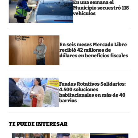
En una semana el
Municipio secuestró 118
vehículos
En seis meses Mercado Libre
recibió 42 millones de
dólares en beneficios fiscales
Fondos Rotativos Solidarios:
4.500 soluciones
habitacionales en más de 40
barrios
TE PUEDE INTERESAR