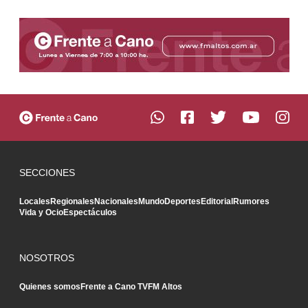
SECCIONES
Locales
Regionales
Nacionales
Mundo
Deportes
Editorial
Rumores
Vida y Ocio
Espectáculos
NOSOTROS
Quienes somos
Frente a Cano TV
FM Altos