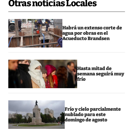
Otras noticias Locales
Habrá un extenso corte de
agua por obras en el
Acueducto Brandsen
Hasta mitad de
semana seguirá muy
frío
Frío y cielo parcialmente
nublado para este
domingo de agosto