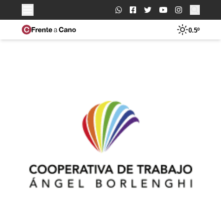
Buscar:
0.5º