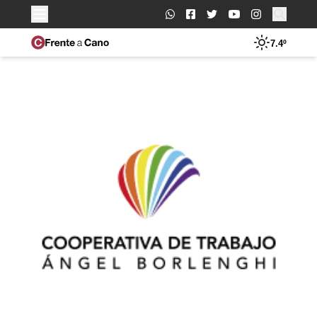
Buscar:
7.4º