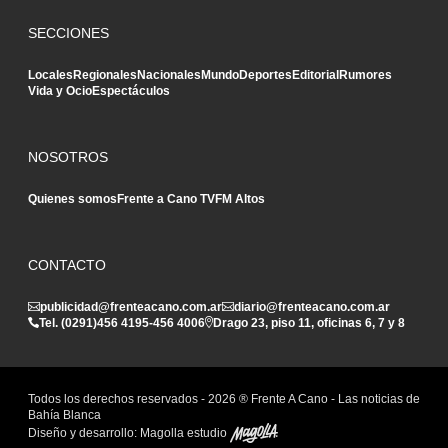
SECCIONES
Locales
Regionales
Nacionales
Mundo
Deportes
Editorial
Rumores
Vida y Ocio
Espectáculos
NOSOTROS
Quienes somos
Frente a Cano TV
FM Altos
CONTACTO
publicidad@frenteacano.com.ar
diario@frenteacano.com.ar
Tel. (0291)
456 4195
-
456 4006
Drago 23, piso 11, oficinas 6, 7 y 8
Todos los derechos reservados -
2026
® Frente A Cano - Las noticias de
Bahía Blanca
Diseño y desarrollo:
Magolla estudio