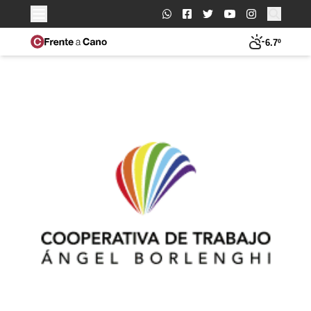
Buscar:
6.7º