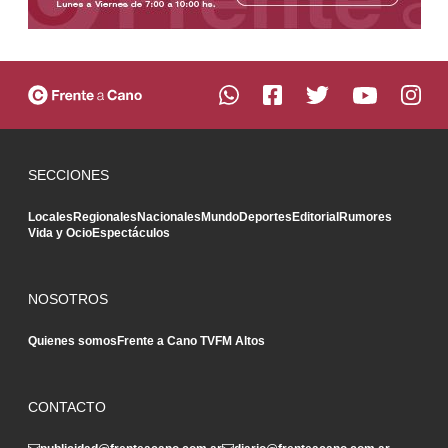
SECCIONES
Locales
Regionales
Nacionales
Mundo
Deportes
Editorial
Rumores
Vida y Ocio
Espectáculos
NOSOTROS
Quienes somos
Frente a Cano TV
FM Altos
CONTACTO