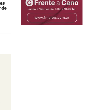
es
 de