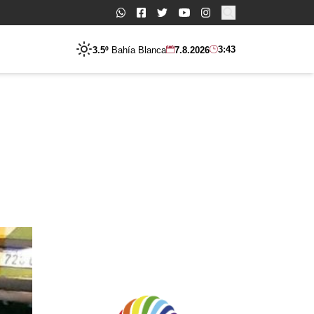
Buscar:
3:43
3.5º
Bahía Blanca
7.8.2026