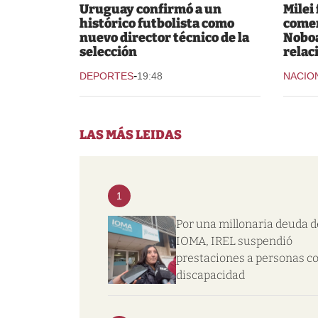
Uruguay confirmó a un
Milei
histórico futbolista como
comer
nuevo director técnico de la
Noboa
selección
relac
-
DEPORTES
19:48
NACIO
LAS MÁS LEIDAS
1
Por una millonaria deuda d
IOMA, IREL suspendió
prestaciones a personas c
discapacidad