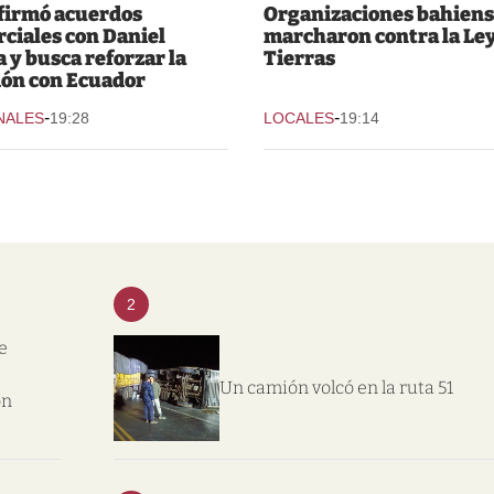
 firmó acuerdos
Organizaciones bahiens
ciales con Daniel
marcharon contra la Ley
 y busca reforzar la
Tierras
ión con Ecuador
-
-
NALES
19:28
LOCALES
19:14
2
e
Un camión volcó en la ruta 51
on