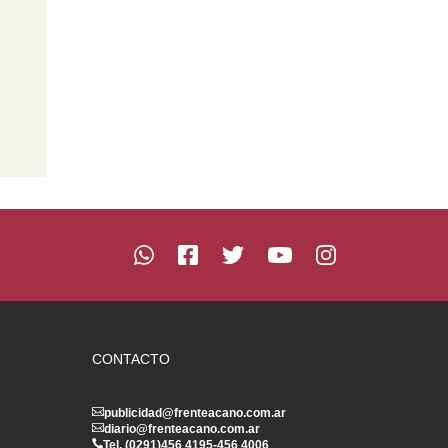
CONTACTO
publicidad@frenteacano.com.ar
diario@frenteacano.com.ar
Tel. (0291)
456 4195
-
456 4006