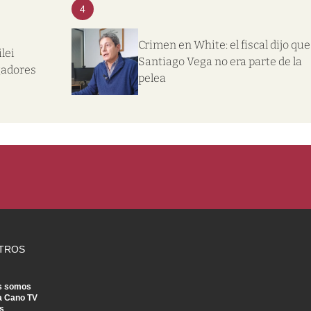
4
Crimen en White: el fiscal dijo que
lei
Santiago Vega no era parte de la
gadores
pelea
TROS
s somos
a Cano TV
s