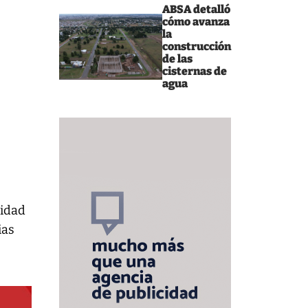
ABSA detalló
cómo avanza
la
construcción
de las
cisternas de
agua
sidad
ias