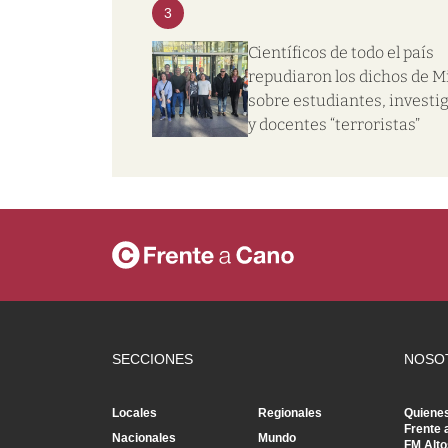
3
Científicos de todo el país
repudiaron los dichos de Mi
sobre estudiantes, investi
y docentes “terroristas”
SECCIONES
NOSO
Locales
Regionales
Quiene
Frente 
Nacionales
Mundo
FM Alto