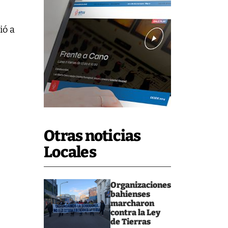
ió a
Otras noticias
Locales
Organizaciones
bahienses
marcharon
contra la Ley
de Tierras