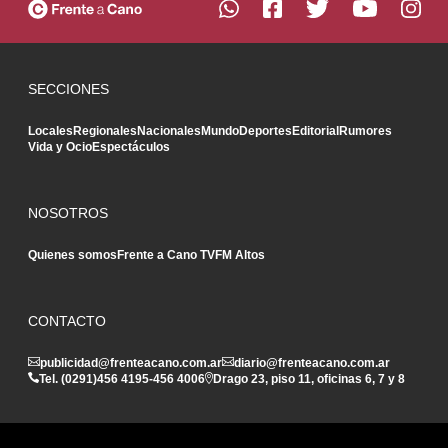
SECCIONES
Locales
Regionales
Nacionales
Mundo
Deportes
Editorial
Rumores
Vida y Ocio
Espectáculos
NOSOTROS
Quienes somos
Frente a Cano TV
FM Altos
CONTACTO
publicidad@frenteacano.com.ar
diario@frenteacano.com.ar
Tel. (0291)
456 4195
-
456 4006
Drago 23, piso 11, oficinas 6, 7 y 8