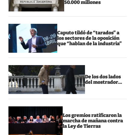
50.000 millones
Caputo tildó de “tarados” a
los sectores de la oposición
que “hablan de la industria”
De los dos lados
del mostrador…
Los gremios ratificaron la
marcha de mañana contra
la Ley de Tierras