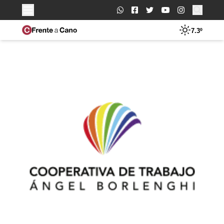
Buscar:
7.3º