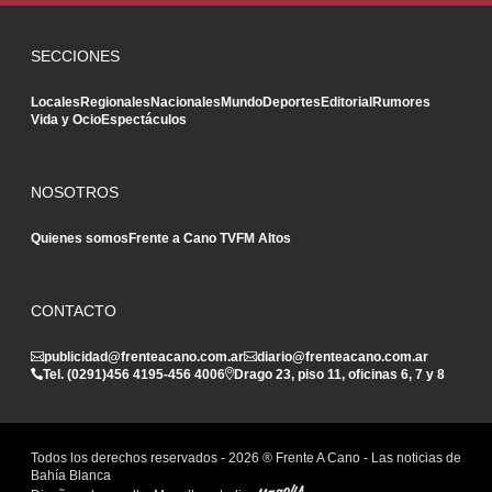
SECCIONES
Locales
Regionales
Nacionales
Mundo
Deportes
Editorial
Rumores
Vida y Ocio
Espectáculos
NOSOTROS
Quienes somos
Frente a Cano TV
FM Altos
CONTACTO
publicidad@frenteacano.com.ar
diario@frenteacano.com.ar
Tel. (0291)
456 4195
-
456 4006
Drago 23, piso 11, oficinas 6, 7 y 8
Todos los derechos reservados -
2026
® Frente A Cano - Las noticias de
Bahía Blanca