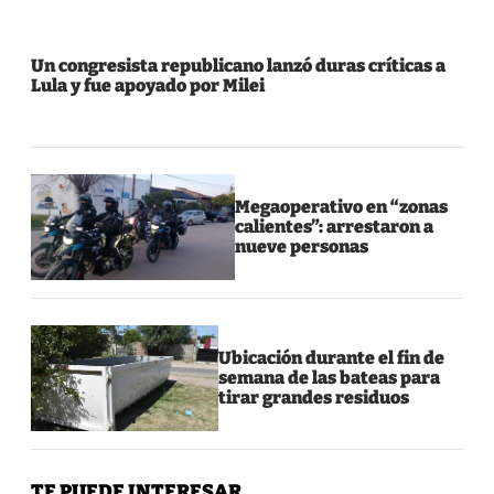
Un congresista republicano lanzó duras críticas a
Lula y fue apoyado por Milei
Megaoperativo en “zonas
calientes”: arrestaron a
nueve personas
Ubicación durante el fin de
semana de las bateas para
tirar grandes residuos
TE PUEDE INTERESAR