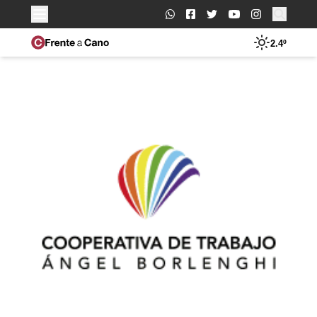
Buscar:
2.4º