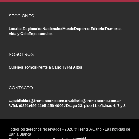
SECCIONES
Locales
Regionales
Nacionales
Mundo
Deportes
Editorial
Rumores
Vida y Ocio
Espectáculos
NOSOTROS
Quienes somos
Frente a Cano TV
FM Altos
CONTACTO
publicidad@frenteacano.com.ar
diario@frenteacano.com.ar
Tel. (0291)
456 4195
-
456 4006
Drago 23, piso 11, oficinas 6, 7 y 8
Todos los derechos reservados -
2026
® Frente A Cano - Las noticias de
Bahía Blanca