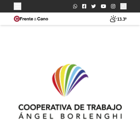
Buscar:
13.3º