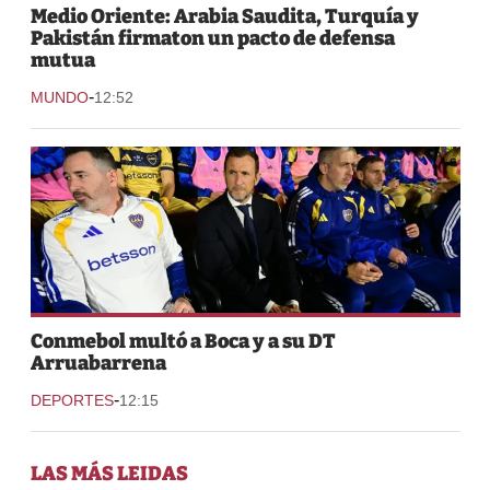
Medio Oriente: Arabia Saudita, Turquía y
Pakistán firmaton un pacto de defensa
mutua
-
MUNDO
12:52
Conmebol multó a Boca y a su DT
Arruabarrena
-
DEPORTES
12:15
LAS MÁS LEIDAS