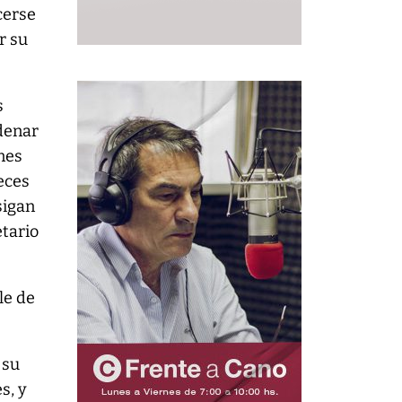
cerse
r su
s
rdenar
nes
eces
sigan
etario
le de
 su
s, y