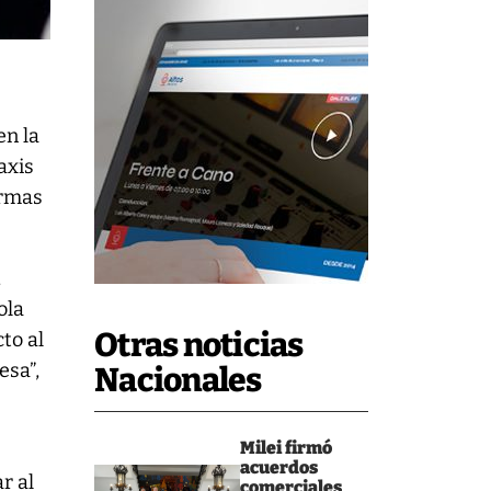
en la
axis
ormas
,
ola
Otras noticias
to al
esa”,
Nacionales
Milei firmó
acuerdos
r al
comerciales