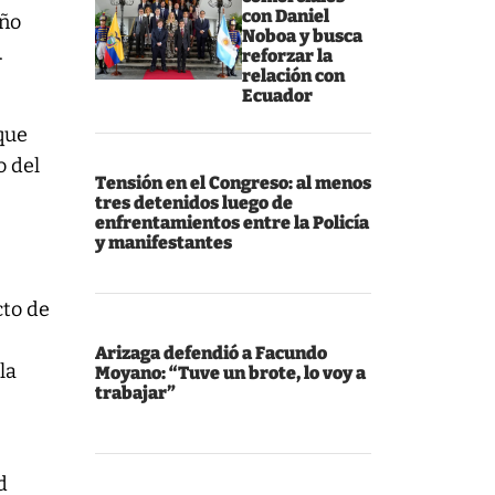
con Daniel
eño
Noboa y busca
.
reforzar la
relación con
Ecuador
que
o del
Tensión en el Congreso: al menos
tres detenidos luego de
enfrentamientos entre la Policía
y manifestantes
cto de
Arizaga defendió a Facundo
la
Moyano: “Tuve un brote, lo voy a
trabajar”
s
d