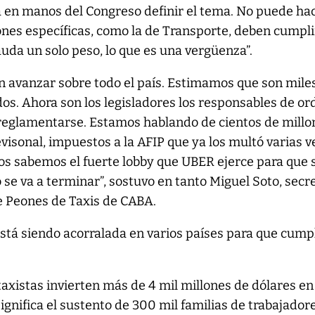
á en manos del Congreso definir el tema. No puede ha
iones específicas, como la de Transporte, deben cumpli
auda un solo peso, lo que es una vergüenza”.
n avanzar sobre todo el país. Estimamos que son mile
os. Ahora son los legisladores los responsables de o
o reglamentarse. Estamos hablando de cientos de millo
visonal, impuestos a la AFIP que ya los multó varias v
dos sabemos el fuerte lobby que UBER ejerce para que 
 se va a terminar”, sostuvo en tanto Miguel Soto, secr
e Peones de Taxis de CABA.
stá siendo acorralada en varios países para que cump
 taxistas invierten más de 4 mil millones de dólares en
significa el sustento de 300 mil familias de trabajadore