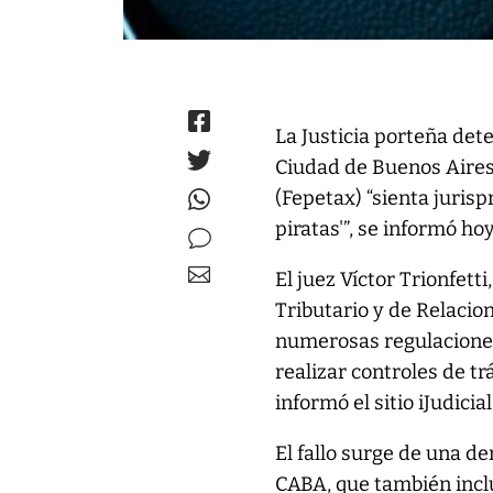
La Justicia porteña det
Ciudad de Buenos Aires,
(Fepetax) “sienta juris
piratas'”, se informó hoy
El juez Víctor Trionfett
Tributario y de Relacio
numerosas regulaciones 
realizar controles de t
informó el sitio iJudicial
El fallo surge de una d
CABA, que también inclu