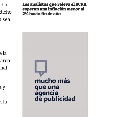
echo
Los analistas que releva el BCRA
esperan una inflación menor al
edicho
2% hasta fin de año
a sea
e la
marco
onal
a y
ista