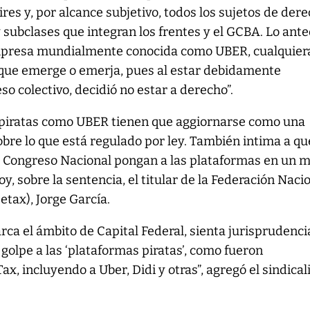
s y, por alcance subjetivo, todos los sujetos de der
y subclases que integran los frentes y el GCBA. Lo ant
empresa mundialmente conocida como UBER, cualquier
a que emerge o emerja, pues al estar debidamente
so colectivo, decidió no estar a derecho”.
 piratas como UBER tienen que aggiornarse como una
obre lo que está regulado por ley. También intima a qu
el Congreso Nacional pongan a las plataformas en un 
oy, sobre la sentencia, el titular de la Federación Naci
etax), Jorge García.
arca el ámbito de Capital Federal, sienta jurisprudenci
 golpe a las ‘plataformas piratas’, como fueron
, incluyendo a Uber, Didi y otras”, agregó el sindical