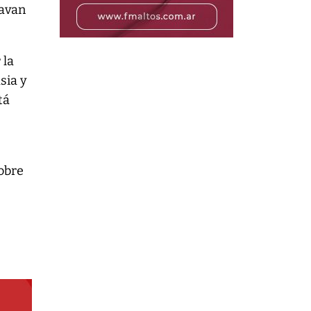
lavan
 la
sia y
tá
sobre