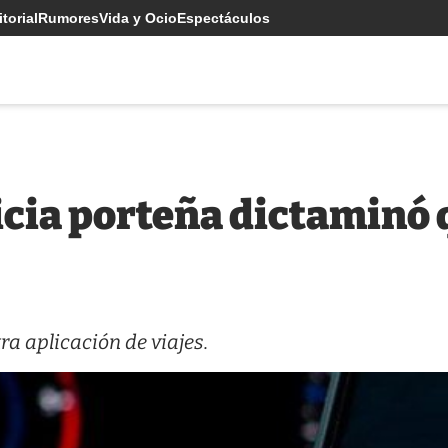
torial
Rumores
Vida y Ocio
Espectáculos
sticia porteña dictaminó
a aplicación de viajes.