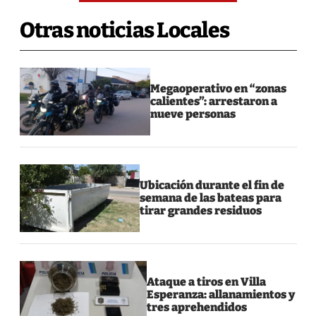
Otras noticias Locales
Megaoperativo en “zonas
calientes”: arrestaron a
nueve personas
Ubicación durante el fin de
semana de las bateas para
tirar grandes residuos
Ataque a tiros en Villa
Esperanza: allanamientos y
tres aprehendidos