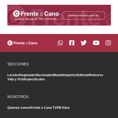
SECCIONES
Locales
Regionales
Nacionales
Mundo
Deportes
Editorial
Rumores
Vida y Ocio
Espectáculos
NOSOTROS
Quienes somos
Frente a Cano TV
FM Altos