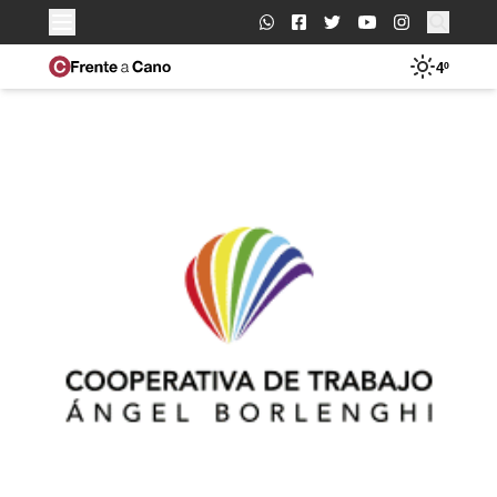
Buscar:
4º