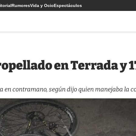
torial
Rumores
Vida y Ocio
Espectáculos
tropellado en Terrada y 
taba en contramano, según dijo quien manejaba la 