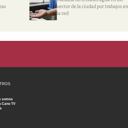
tas
sector de la ciudad por trabajos e
la red
TROS
s somos
a Cano TV
s