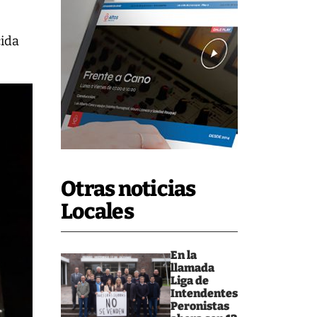
cida
Otras noticias
Locales
En la
llamada
Liga de
Intendentes
Peronistas