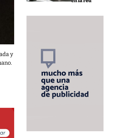
en la red
rada y
mano.