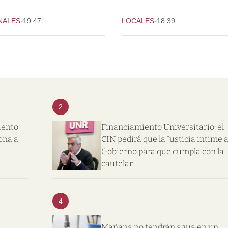
-
-
NALES
19:47
LOCALES
18:39
2
iento
Financiamiento Universitario: el
ona a
CIN pedirá que la Justicia intime a
Gobierno para que cumpla con la
cautelar
4
Mañana no tendrán agua en un