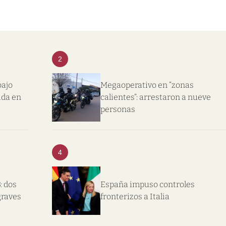
2
bajo
Megaoperativo en “zonas
ida en
calientes”: arrestaron a nueve
personas
4
: dos
España impuso controles
graves
fronterizos a Italia