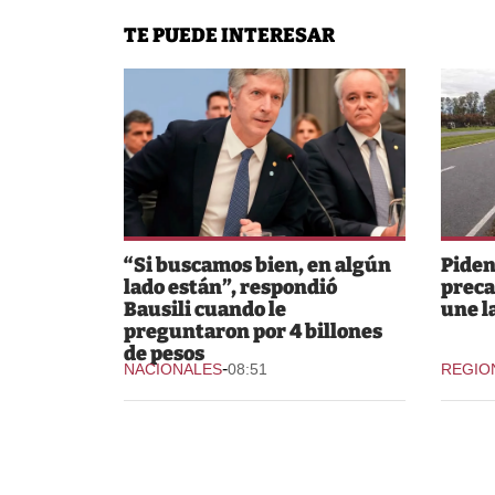
TE PUEDE INTERESAR
“Si buscamos bien, en algún
Piden
lado están”, respondió
preca
Bausili cuando le
une l
preguntaron por 4 billones
de pesos
-
NACIONALES
08:51
REGIO