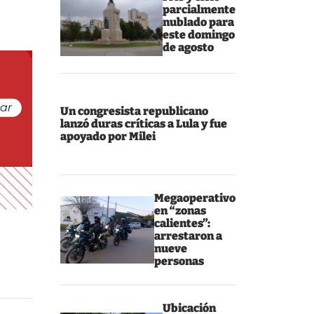
parcialmente
nublado para
este domingo
de agosto
Un congresista republicano
lanzó duras críticas a Lula y fue
apoyado por Milei
Megaoperativo
en “zonas
calientes”:
arrestaron a
nueve
personas
Ubicación