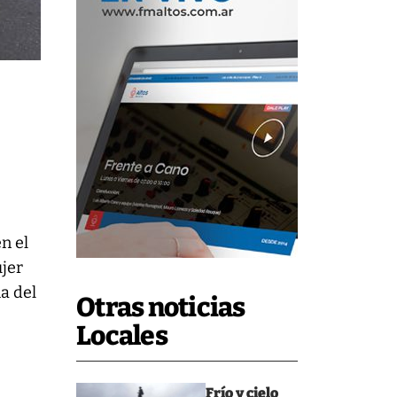
n el
ujer
a del
Otras noticias
Locales
Frío y cielo