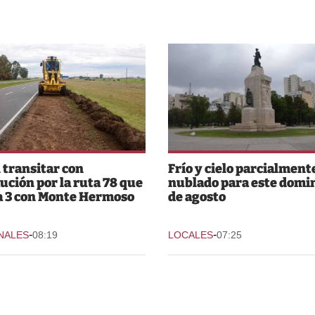
 transitar con
Frío y cielo parcialment
ución por la ruta 78 que
nublado para este domi
a 3 con Monte Hermoso
de agosto
-
-
NALES
08:19
LOCALES
07:25