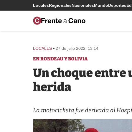
Locales
Regionales
Nacionales
Mundo
Deportes
Edi
-
LOCALES
27 de julio 2022, 13:14
EN RONDEAU Y BOLIVIA
Un choque entre u
herida
La motociclista fue derivada al Hospi