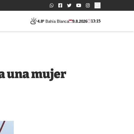
Buscar:
13:15
4.8º
Bahía Blanca
9.8.2026
 a una mujer