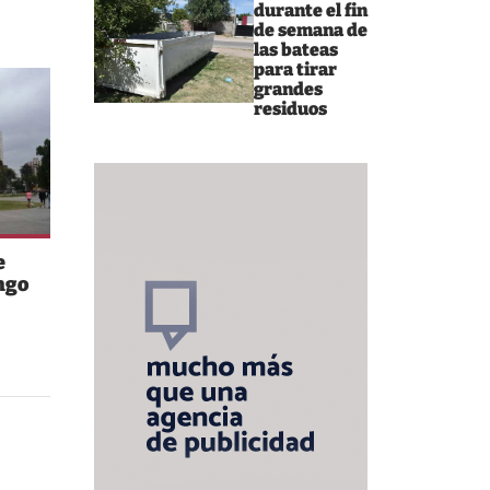
durante el fin
de semana de
las bateas
para tirar
grandes
residuos
e
ngo