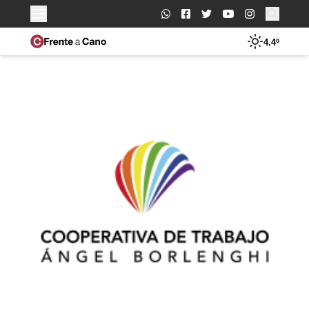
Buscar:
4.4º