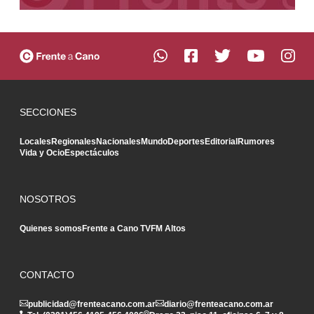
SECCIONES
Locales
Regionales
Nacionales
Mundo
Deportes
Editorial
Rumores
Vida y Ocio
Espectáculos
NOSOTROS
Quienes somos
Frente a Cano TV
FM Altos
CONTACTO
publicidad@frenteacano.com.ar
diario@frenteacano.com.ar