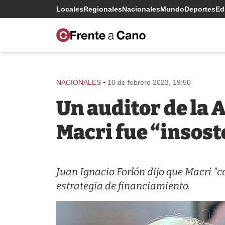
Locales
Regionales
Nacionales
Mundo
Deportes
Edi
-
NACIONALES
10 de febrero 2023, 19:50
Un auditor de la 
Macri fue “insost
Juan Ignacio Forlón dijo que Macri "
estrategia de financiamiento.