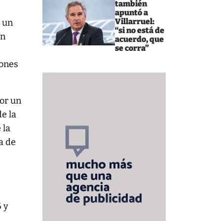
también
apuntó a
Villarruel:
ó un
“si no está de
un
acuerdo, que
se corra”
iones
por un
de la
 la
ta de
6 y