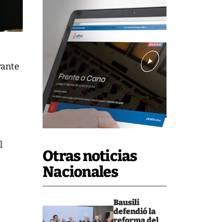
rante
l
Otras noticias
Nacionales
Bausili
defendió la
reforma del