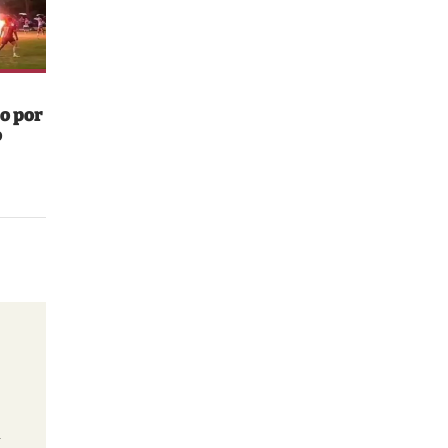
o por
o
n