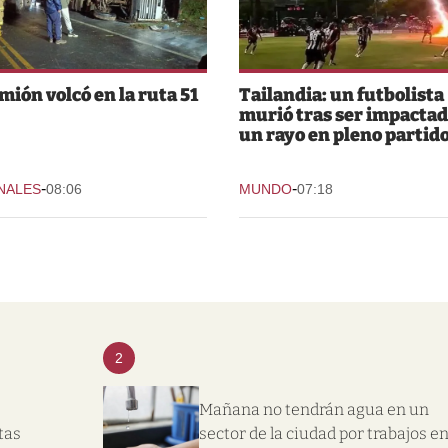
mión volcó en la ruta 51
Tailandia: un futbolista
murió tras ser impactad
un rayo en pleno partid
-
-
NALES
08:06
MUNDO
07:18
2
Mañana no tendrán agua en un
tas
sector de la ciudad por trabajos e