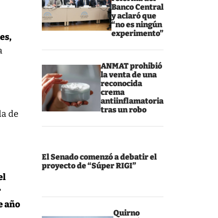
Banco Central
y aclaró que
“no es ningún
experimento”
es,
a
ANMAT prohibió
la venta de una
reconocida
crema
antiinflamatoria
tras un robo
da de
a
El Senado comenzó a debatir el
proyecto de “Súper RIGI”
el
r
e año
Quirno