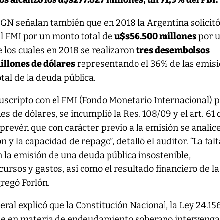
s alcanzó los u$s277.827 millones, un 71,9% del PBI.
GN señalan también que en 2018 la Argentina solicit
l FMI por un monto total de
u$s56.500 millones
por 
 los cuales en 2018 se realizaron
tres desembolsos
illones de dólares
representando el 36% de las emis
otal de la deuda pública.
 suscripto con el FMI (Fondo Monetario Internacional) 
 de dólares, se incumplió la Res. 108/09 y el art. 61 
prevén que con carácter previo a la emisión se analice
n y la capacidad de repago”, detalló el auditor. “La fal
en la emisión de una deuda pública insostenible,
rsos y gastos, así como el resultado financiero de la
gregó Forlón.
neral explicó que la Constitución Nacional, la Ley 24.15
ue en materia de endeudamiento soberano intervenga