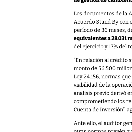
de gestión de Cambiemo
Los documentos de la A
Acuerdo Stand By con e
período de 36 meses, de
equivalentes a 28.031 m
del ejercicio y 17% del t
“En relación al crédito
monto de 56.500 millones
Ley 24.156, normas que 
viabilidad de la operació
análisis previo derivó 
comprometiendo los recu
Cuenta de Inversión”, a
Ante ello, el auditor ge
otras normas prevén q