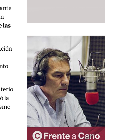
iante
un
e las
ación
ento
terio
ó la
ismo