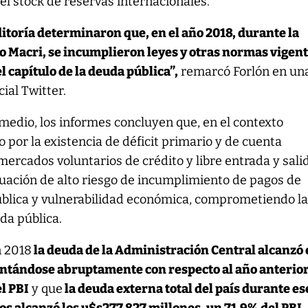
l stock de reservas internacionales.
itoría determinaron que, en el año 2018, durante la
o Macri, se incumplieron leyes y otras normas vigent
 capítulo de la deuda pública”,
remarcó Forlón en un
cial Twitter.
edio, los informes concluyen que, en el contexto
 por la existencia de déficit primario y de cuenta
 mercados voluntarios de crédito y libre entrada y sali
ituación de alto riesgo de incumplimiento de pagos de
pública y vulnerabilidad económica, comprometiendo l
da pública.
n 2018
la deuda de la Administración Central alcanzó 
entándose abruptamente con respecto al año anterio
l PBI
y que
la deuda externa total del país durante es