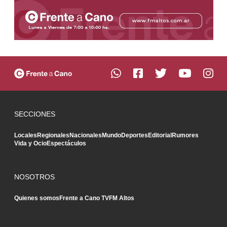
SECCIONES
Locales
Regionales
Nacionales
Mundo
Deportes
Editorial
Rumores
Vida y Ocio
Espectáculos
NOSOTROS
Quienes somos
Frente a Cano TV
FM Altos