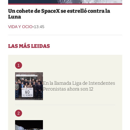
Un cohete de SpaceX se estrelló contra la
Luna
-
VIDA Y OCIO
13:45
LAS MÁS LEIDAS
1
En la llamada Liga de Intendentes
Peronistas ahora son 12
2