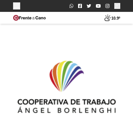
Buscar:
10.9º