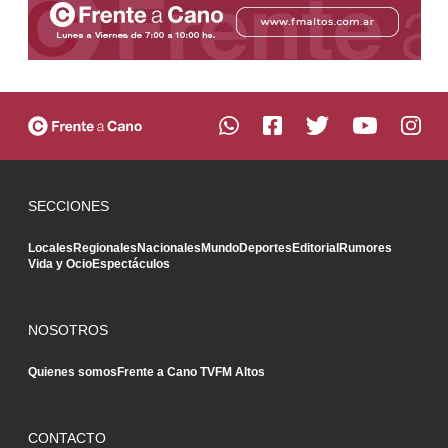
SECCIONES
Locales
Regionales
Nacionales
Mundo
Deportes
Editorial
Rumores
Vida y Ocio
Espectáculos
NOSOTROS
Quienes somos
Frente a Cano TV
FM Altos
CONTACTO