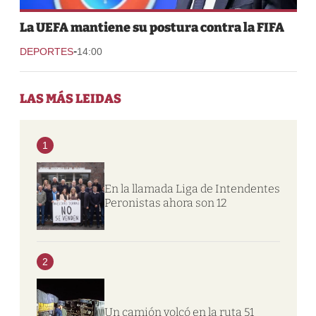
La UEFA mantiene su postura contra la FIFA
-
DEPORTES
14:00
LAS MÁS LEIDAS
1
En la llamada Liga de Intendentes
Peronistas ahora son 12
2
Un camión volcó en la ruta 51