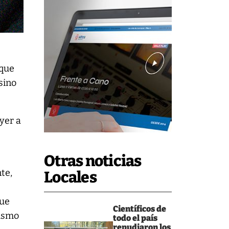
 que
sino
yer a
Otras noticias
te,
Locales
que
Científicos de
lismo
todo el país
repudiaron los