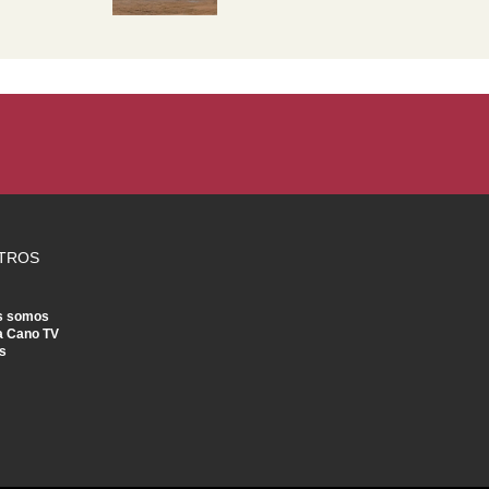
TROS
s somos
a Cano TV
s