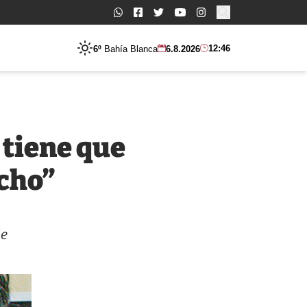
Buscar:
12:46
6º
Bahía Blanca
6.8.2026
 tiene que
acho”
de