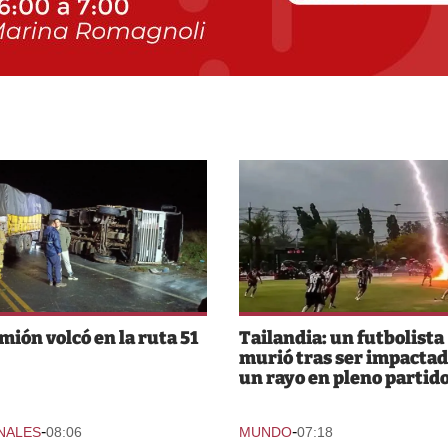
mión volcó en la ruta 51
Tailandia: un futbolista
murió tras ser impactad
un rayo en pleno partid
-
-
NALES
08:06
MUNDO
07:18