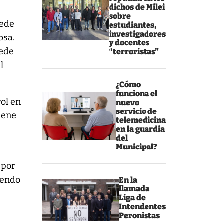
dichos de Milei
sobre
uede
estudiantes,
investigadores
osa.
y docentes
uede
“terroristas”
l
¿Cómo
funciona el
rol en
nuevo
servicio de
tiene
telemedicina
en la guardia
del
Municipal?
 por
iendo
En la
llamada
Liga de
Intendentes
Peronistas