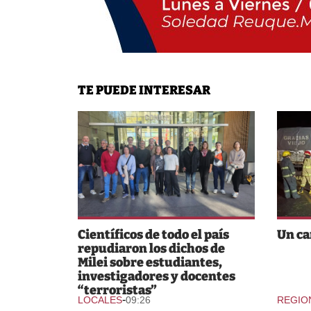
TE PUEDE INTERESAR
Científicos de todo el país
Un ca
repudiaron los dichos de
Milei sobre estudiantes,
investigadores y docentes
“terroristas”
-
LOCALES
09:26
REGIO