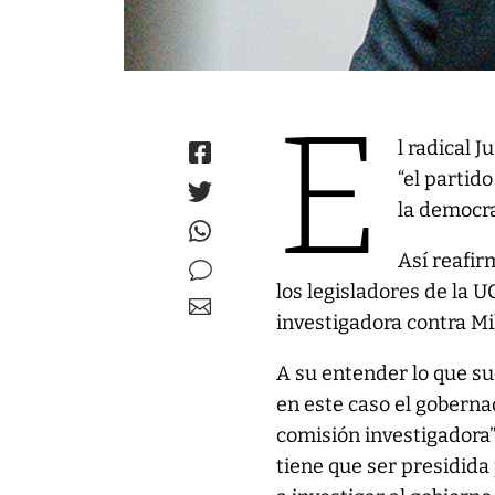
E
l radical 
“el partid
la democra
Así reafir
los legisladores de la 
investigadora contra Mil
A su entender lo que su
en este caso el goberna
comisión investigadora”
tiene que ser presidida 