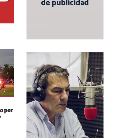
o por
o