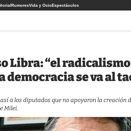
torial
Rumores
Vida y Ocio
Espectáculos
o Libra: “el radicalismo
la democracia se va al t
ó así a los diputados que no apoyaron la creación 
e Milei.