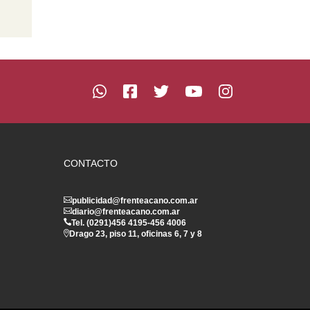
CONTACTO
publicidad@frenteacano.com.ar
diario@frenteacano.com.ar
Tel. (0291)
456 4195
-
456 4006
Drago 23, piso 11, oficinas 6, 7 y 8