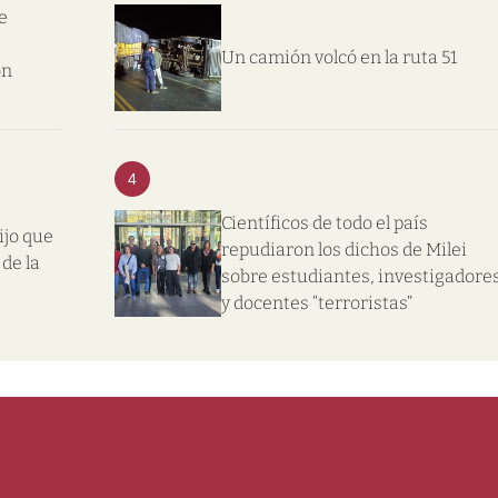
e
Un camión volcó en la ruta 51
on
4
Científicos de todo el país
ijo que
repudiaron los dichos de Milei
de la
sobre estudiantes, investigadore
y docentes “terroristas”