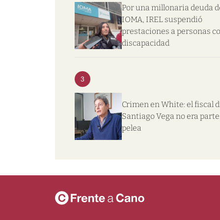
Por una millonaria deuda d
IOMA, IREL suspendió
prestaciones a personas c
discapacidad
3
Crimen en White: el fiscal d
Santiago Vega no era parte 
pelea