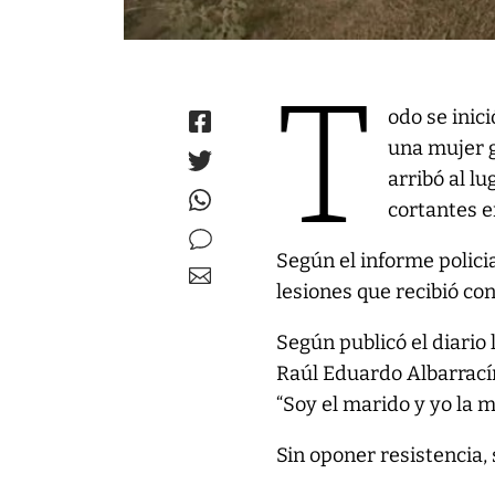
T
odo se inic
una mujer g
arribó al lu
cortantes e
Según el informe polici
lesiones que recibió co
Según publicó el diario l
Raúl Eduardo Albarracín 
“Soy el marido y yo la m
Sin oponer resistencia,