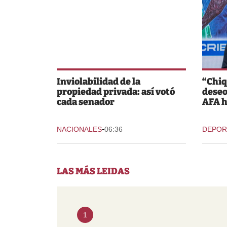
Inviolabilidad de la
“Chiq
propiedad privada: así votó
deseo
cada senador
AFA h
-
NACIONALES
06:36
DEPOR
LAS MÁS LEIDAS
1