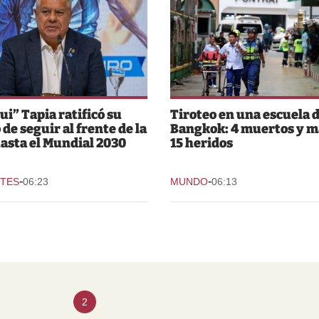
ui” Tapia ratificó su
Tiroteo en una escuela 
 de seguir al frente de la
Bangkok: 4 muertos y m
asta el Mundial 2030
15 heridos
-
-
TES
06:23
MUNDO
06:13
2