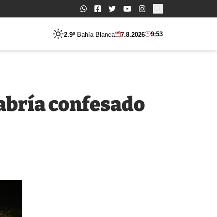
Buscar:
9:53
2.9º
Bahía Blanca
7.8.2026
abría confesado