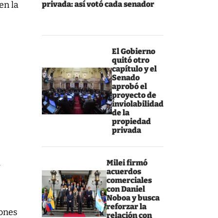
en la
privada: así votó cada senador
El Gobierno
quitó otro
capítulo y el
Senado
aprobó el
proyecto de
inviolabilidad
de la
propiedad
s
privada
a
Milei firmó
acuerdos
comerciales
con Daniel
Noboa y busca
reforzar la
iones
relación con