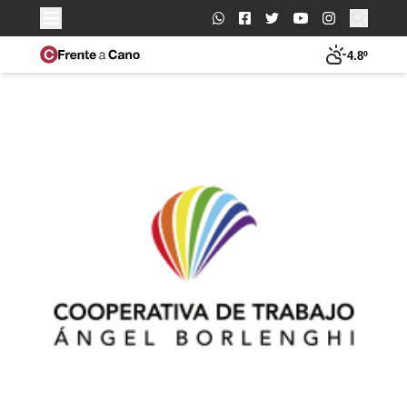
Buscar:
4.8º