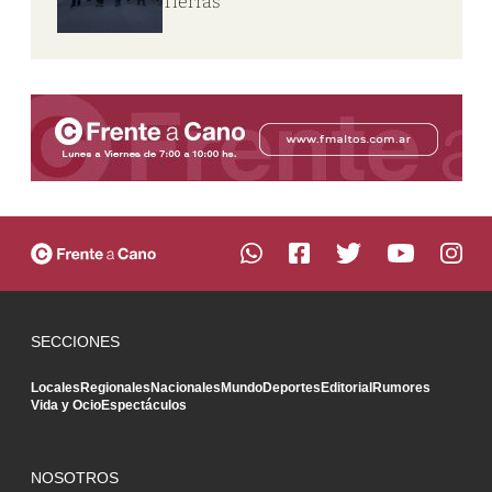
Tierras
SECCIONES
Locales
Regionales
Nacionales
Mundo
Deportes
Editorial
Rumores
Vida y Ocio
Espectáculos
NOSOTROS