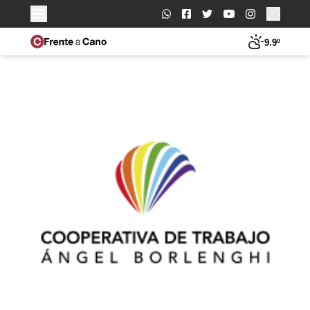
Buscar:
9.9º