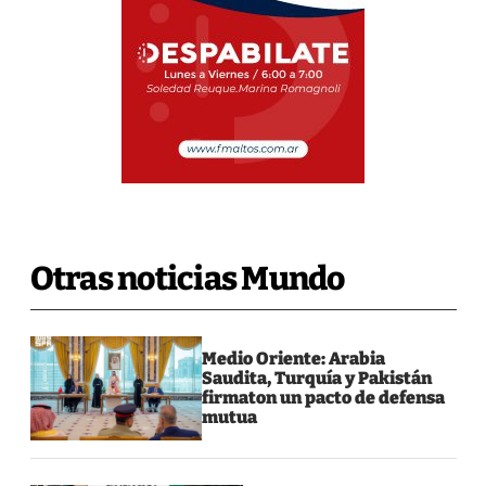
Otras noticias Mundo
Medio Oriente: Arabia
Saudita, Turquía y Pakistán
firmaton un pacto de defensa
mutua